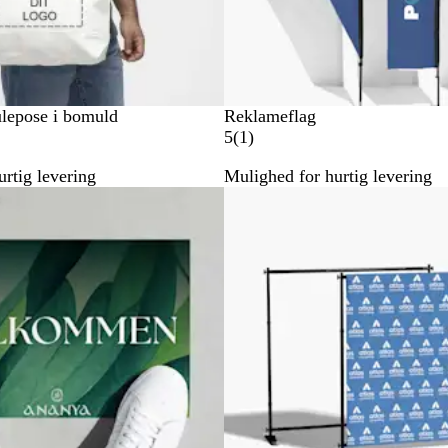
lepose i bomuld
Reklameflag
1
5
(
1
)
a
rtig levering
Mulighed for hurtig levering
n
m
e
l
d
e
l
s
e