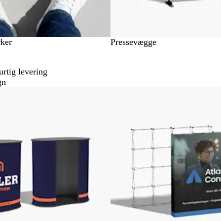
ker
Pressevægge
rtig levering
gn