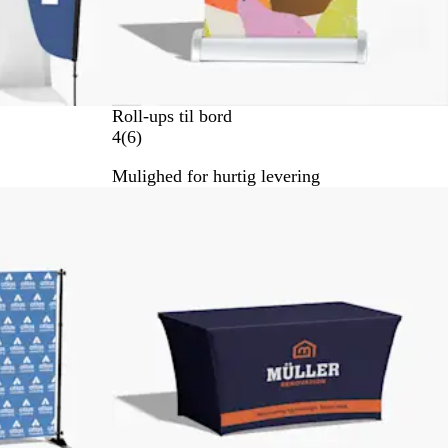
Roll-ups til bord
6
4
(
6
)
a
Mulighed for hurtig levering
n
m
e
l
d
e
l
s
e
r