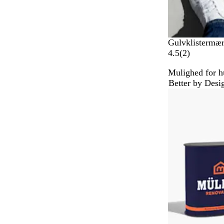
Gulvklistermær
2
4.5
(
2
)
a
Mulighed for hu
n
Better by Desi
m
e
l
d
e
l
s
e
r