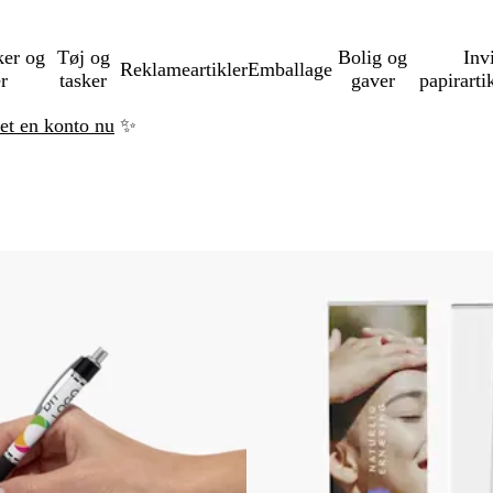
ker og
Tøj og
Bolig og
Inv
Reklameartikler
Emballage
er
tasker
gaver
papirarti
ret en konto nu
✨
til filtrerede resultater