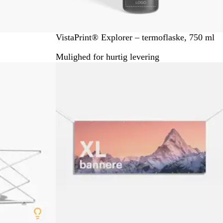
S
VistaPrint® Explorer – termoflaske, 750 ml
o
Mulighed for hurtig levering
r
Nyt
t