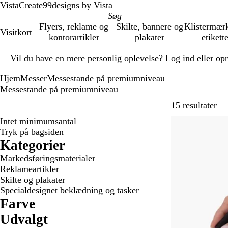
VistaCreate
99designs by Vista
Flyers, reklame og
Skilte, bannere og
Klistermær
Visitkort
kontorartikler
plakater
etikett
Slide
Vil du have en mere personlig oplevelse?
Log ind eller op
1
af
Hjem
Messer
Messestande på premiumniveau
1
Messestande på premiumniveau
Gå 
15 resultater
Intet minimumsantal
Bestseller
Tryk på bagsiden
Kategorier
Markedsføringsmaterialer
Reklameartikler
Skilte og plakater
Specialdesignet beklædning og tasker
Farve
Udvalgt