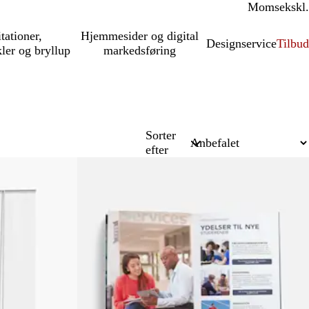
Moms
inkl.
ekskl.
itationer,
Hjemmesider og digital
Designservice
Tilbud
kler og bryllup
markedsføring
Sorter
efter