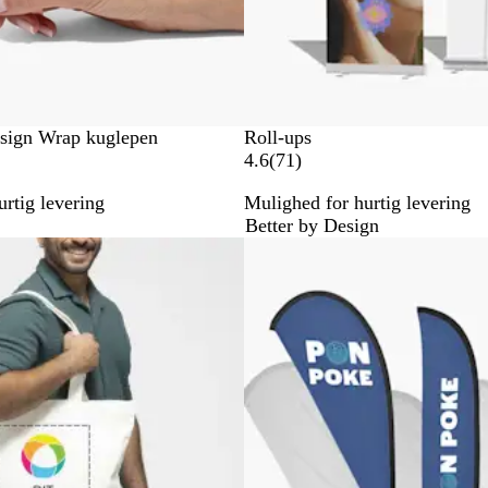
esign Wrap kuglepen
Roll-ups
7
4.6
(
71
)
1
rtig levering
Mulighed for hurtig levering
a
Better by Design
n
heder
Lavere normalpris
m
e
l
d
e
l
s
e
r