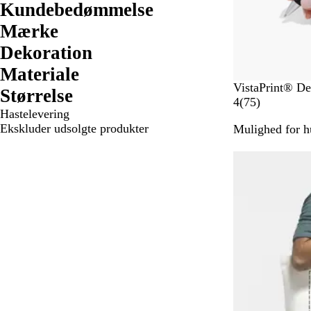
Kundebedømmelse
Mærke
Dekoration
Materiale
H
VistaPrint® D
Størrelse
v
7
4
(
75
)
Hastelevering
i
5
Ekskluder udsolgte produkter
Mulighed for hu
d
a
n
Nye valgmulig
m
e
l
d
e
l
s
e
r