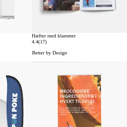
Hæfter med klammer
1
4.4
(
17
)
7
Better by Design
a
n
m
e
l
d
e
l
s
e
r