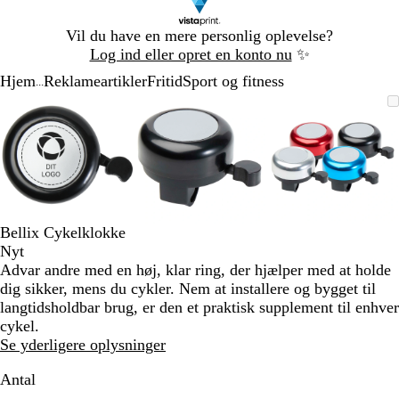
Slide
Vil du have en mere personlig oplevelse?
1
Log ind eller opret en konto nu
✨
af
Hjem
Reklameartikler
Fritid
Sport og fitness
1
...
Slide
Zoombart
Zoomet
Brug
Klik
Zoombart
Zoomet
Brug
Klik
Zoombart
Zoomet
Brug
Klik
1
billede
til
tasterne
for
billede
til
tasterne
for
billede
til
tasterne
for
af
minimum
plus
at
minimum
plus
at
minimum
plus
at
3
og
udvide
og
udvide
og
udvide
minus
minus
minus
til
til
til
at
at
at
zoome
zoome
zoome
Bellix Cykelklokke
og
og
og
Nyt
piletasterne
piletasterne
piletastern
Advar andre med en høj, klar ring, der hjælper med at holde
til
til
til
dig sikker, mens du cykler. Nem at installere og bygget til
at
at
at
langtidsholdbar brug, er den et praktisk supplement til enhver
panorere
panorere
panorere
cykel.
Se yderligere oplysninger
Antal