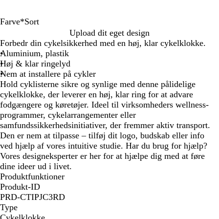
Farve
*
Sort
S
S
B
R
Upload dit eget design
o
ø
l
ø
Forbedr din cykelsikkerhed med en høj, klar cykelklokke.
r
l
å
d
Aluminium, plastik
t
v
Høj & klar ringelyd
f
Nem at installere på cykler
a
Hold cyklisterne sikre og synlige med denne pålidelige
r
cykelklokke, der leverer en høj, klar ring for at advare
v
fodgængere og køretøjer. Ideel til virksomheders wellness-
e
programmer, cykelarrangementer eller
t
samfundssikkerhedsinitiativer, der fremmer aktiv transport.
Den er nem at tilpasse – tilføj dit logo, budskab eller info
ved hjælp af vores intuitive studie. Har du brug for hjælp?
Vores designeksperter er her for at hjælpe dig med at føre
dine ideer ud i livet.
Produktfunktioner
Produkt-ID
PRD-CTIPJC3RD
Type
Cykelklokke