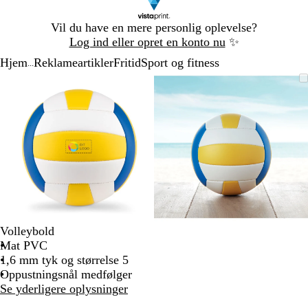
Slide
Vil du have en mere personlig oplevelse?
1
Log ind eller opret en konto nu
✨
af
Hjem
Reklameartikler
Fritid
Sport og fitness
1
...
Slide
Zoombart
Zoomet
Brug
Klik
Zoombart
Zoomet
Brug
Klik
1
billede
til
tasterne
for
billede
til
tasterne
for
af
minimum
plus
at
minimum
plus
at
2
og
udvide
og
udvide
minus
minus
til
til
at
at
zoome
zoome
og
og
piletasterne
piletasterne
til
til
Volleybold
at
at
Mat PVC
panorere
panorere
1,6 mm tyk og størrelse 5
Oppustningsnål medfølger
Se yderligere oplysninger