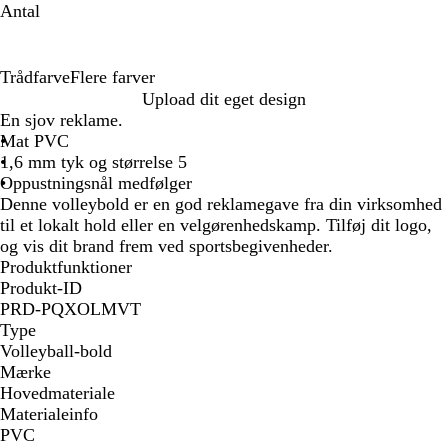
Antal
Trådfarve
Flere farver
F
Upload dit eget design
l
En sjov reklame.
e
Mat PVC
r
1,6 mm tyk og størrelse 5
e
Oppustningsnål medfølger
f
Denne volleybold er en god reklamegave fra din virksomhed
a
til et lokalt hold eller en velgørenhedskamp. Tilføj dit logo,
r
og vis dit brand frem ved sportsbegivenheder.
v
Produktfunktioner
e
Produkt-ID
r
PRD-PQXOLMVT
Type
Volleyball-bold
Mærke
Hovedmateriale
Materialeinfo
PVC