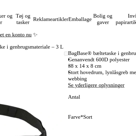
ker og
Tøj og
Bolig og
Inv
Reklameartikler
Emballage
er
tasker
gaver
papirarti
ret en konto nu
✨
e i genbrugsmateriale – 3 L
BagBase® bæltetaske i genbru
Genanvendt 600D polyester
38 x 14 x 8 cm
Stort hovedrum, lynlåsgreb med
webbing
Se yderligere oplysninger
Antal
Farve
*
Sort
S
S
B
K
M
e
o
l
l
i
n
r
å
a
l