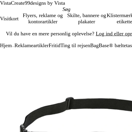
VistaCreate
99designs by Vista
Flyers, reklame og
Skilte, bannere og
Klistermær
Visitkort
kontorartikler
plakater
etikett
Slide
Vil du have en mere personlig oplevelse?
Log ind eller op
1
af
Hjem
Reklameartikler
Fritid
Ting til rejsen
BagBase® bæltetask
1
...
Slide
Zoombart
Zoomet
Brug
Klik
1
billede
til
tasterne
for
af
minimum
plus
at
1
og
udvide
minus
til
at
zoome
og
piletasterne
til
at
panorere