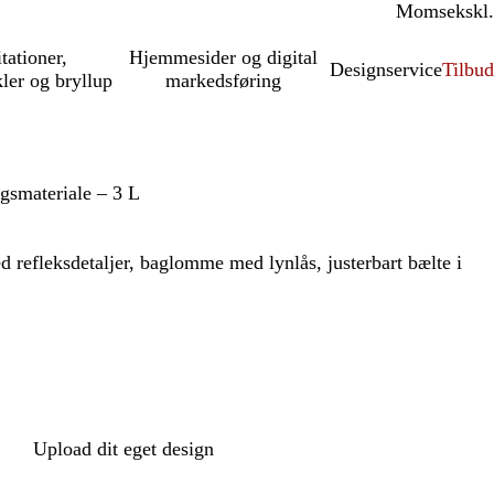
Moms
inkl.
ekskl.
itationer,
Hjemmesider og digital
Designservice
Tilbud
kler og bryllup
markedsføring
gsmateriale – 3 L
 refleksdetaljer, baglomme med lynlås, justerbart bælte i
Upload dit eget design