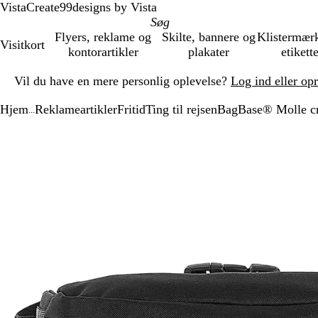
VistaCreate
99designs by Vista
Flyers, reklame og
Skilte, bannere og
Klistermær
Visitkort
kontorartikler
plakater
etikett
Slide
Vil du have en mere personlig oplevelse?
Log ind eller op
1
af
Hjem
Reklameartikler
Fritid
Ting til rejsen
BagBase® Molle cr
1
...
Slide
Zoombart
Zoomet
Brug
Klik
1
billede
til
tasterne
for
af
minimum
plus
at
1
og
udvide
minus
til
at
zoome
og
piletasterne
til
at
panorere