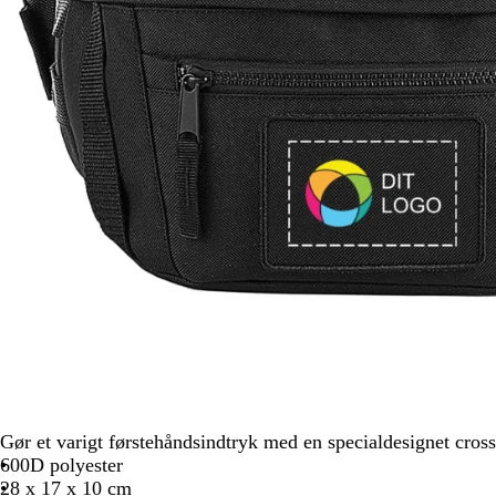
Gør et varigt førstehåndsindtryk med en specialdesignet cros
600D polyester
28 x 17 x 10 cm