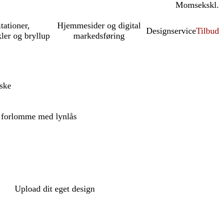
Moms
inkl.
ekskl.
itationer,
Hjemmesider og digital
Designservice
Tilbud
kler og bryllup
markedsføring
ske
 forlomme med lynlås
Upload dit eget design