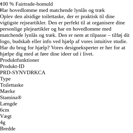
u
100 % Fairtrade-bomuld
r
Har hovedlomme med matchende lynlås og træk
f
Oplev den alsidige toilettaske, der er praktisk til dine
a
vigtigste rejseartikler. Den er perfekt til at organisere dine
r
personlige plejeartikler og har en hovedlomme med
v
matchende lynlås og træk. Den er nem at tilpasse – tilføj dit
e
logo, budskab eller info ved hjælp af vores intuitive studie.
t
Har du brug for hjælp? Vores designeksperter er her for at
hjælpe dig med at føre dine ideer ud i livet.
Produktfunktioner
Produkt-ID
PRD-SYNVDRKCA
Type
Toilettaske
Mærke
Stamina®
Længde
6cm
Vægt
4g
Bredde