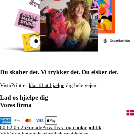
Du skaber det. Vi trykker det. Du elsker det.
VistaPrint er
klar til at hjælpe
dig hele vejen.
Lad os hjælpe dig
Vores firma
80 82 05 25
Forside
Privatlivs- og cookiepolitik
Vilkår og betingelser
Juridisk meddelelse