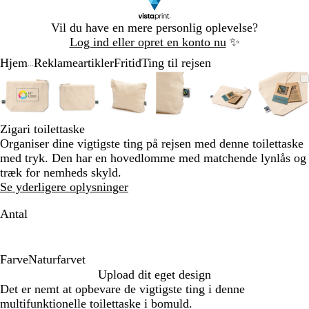
Slide
Vil du have en mere personlig oplevelse?
1
Log ind eller opret en konto nu
✨
af
Hjem
Reklameartikler
Fritid
Ting til rejsen
1
...
Slide
Zoombart
Zoomet
Brug
Klik
Zoombart
Zoomet
Brug
Klik
Zoombart
Zoomet
Brug
Klik
Zoombart
Zoomet
Brug
Klik
Zoombart
Zoomet
Brug
Klik
Zoom
Zoom
Brug
Klik
1
billede
til
tasterne
for
billede
til
tasterne
for
billede
til
tasterne
for
billede
til
tasterne
for
billede
til
tasterne
for
bille
til
taste
for
af
minimum
plus
at
minimum
plus
at
minimum
plus
at
minimum
plus
at
minimum
plus
at
min
plus
at
6
og
udvide
og
udvide
og
udvide
og
udvide
og
udvide
og
udvi
Zigari toilettaske
minus
minus
minus
minus
minus
minu
Organiser dine vigtigste ting på rejsen med denne toilettaske
til
til
til
til
til
til
med tryk. Den har en hovedlomme med matchende lynlås og
at
at
at
at
at
at
træk for nemheds skyld.
zoome
zoome
zoome
zoome
zoome
zoom
Se yderligere oplysninger
og
og
og
og
og
og
piletasterne
piletasterne
piletasterne
piletasterne
piletasterne
pilet
Antal
til
til
til
til
til
til
at
at
at
at
at
at
panorere
panorere
panorere
panorere
panorere
pano
Farve
Naturfarvet
N
Upload dit eget design
a
Det er nemt at opbevare de vigtigste ting i denne
t
multifunktionelle toilettaske i bomuld.