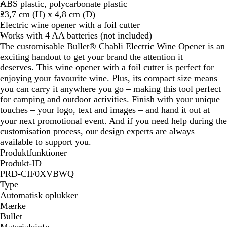
l
ABS plastic, polycarbonate plastic
i
23,7 cm (H) x 4,8 cm (D)
d
Electric wine opener with a foil cutter
B
Works with 4 AA batteries (not included)
l
The customisable Bullet® Chabli Electric Wine Opener is an
a
exciting handout to get your brand the attention it
c
deserves. This wine opener with a foil cutter is perfect for
k
enjoying your favourite wine. Plus, its compact size means
you can carry it anywhere you go – making this tool perfect
for camping and outdoor activities. Finish with your unique
touches – your logo, text and images – and hand it out at
your next promotional event. And if you need help during the
customisation process, our design experts are always
available to support you.
Produktfunktioner
Produkt-ID
PRD-CIF0XVBWQ
Type
Automatisk oplukker
Mærke
Bullet
Materialeinfo