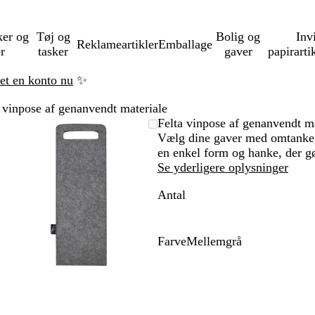
ker og
Tøj og
Bolig og
Inv
Reklameartikler
Emballage
er
tasker
gaver
papirarti
ret en konto nu
✨
 vinpose af genanvendt materiale
Zoombart
Zoomet
Brug
Klik
Felta vinpose af genanvendt ma
billede
til
tasterne
for
Vælg dine gaver med omtanke,
minimum
plus
at
en enkel form og hanke, der gø
og
udvide
Se yderligere oplysninger
minus
Antal
til
at
zoome
og
Farve
Mellemgrå
piletasterne
M
til
e
at
l
panorere
l
e