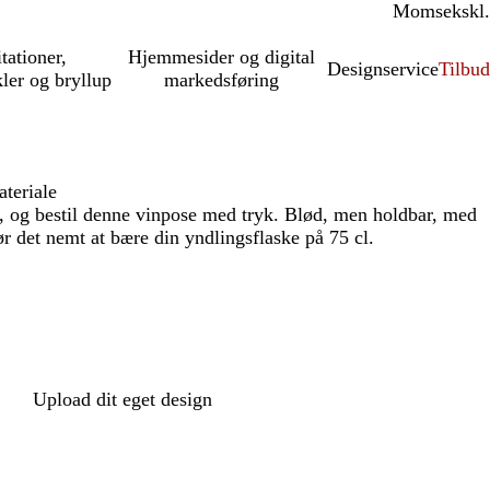
Moms
inkl.
ekskl.
itationer,
Hjemmesider og digital
Designservice
Tilbud
kler og bryllup
markedsføring
teriale
 og bestil denne vinpose med tryk. Blød, men holdbar, med
r det nemt at bære din yndlingsflaske på 75 cl.
Upload dit eget design