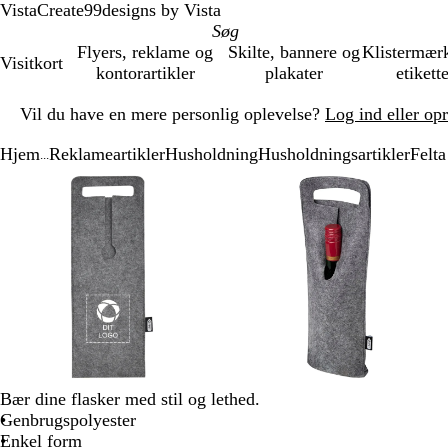
VistaCreate
99designs by Vista
Flyers, reklame og
Skilte, bannere og
Klistermær
Visitkort
kontorartikler
plakater
etikett
Slide
Vil du have en mere personlig oplevelse?
Log ind eller op
1
af
Hjem
Reklameartikler
Husholdning
Husholdningsartikler
Felta
1
...
Slide
Zoombart
Zoomet
Brug
Klik
Zoombart
Zoomet
Brug
Klik
1
billede
til
tasterne
for
billede
til
tasterne
for
af
minimum
plus
at
minimum
plus
at
3
og
udvide
og
udvide
minus
minus
til
til
at
at
zoome
zoome
og
og
piletasterne
piletasterne
til
til
Bær dine flasker med stil og lethed.
at
at
Genbrugspolyester
panorere
panorere
Enkel form