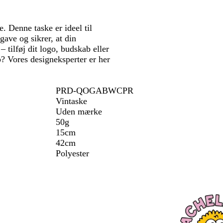
m
g
. Denne taske er ideel til
r
ave og sikrer, at din
å
 tilføj dit logo, budskab eller
p? Vores designeksperter er her
PRD-QOGABWCPR
Vintaske
Uden mærke
50g
15cm
42cm
Polyester