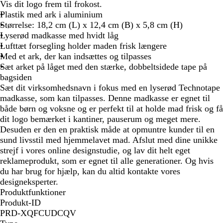
y
Vis dit logo frem til frokost.
s
Plastik med ark i aluminium
e
Størrelse: 18,2 cm (L) x 12,4 cm (B) x 5,8 cm (H)
r
Lyserød madkasse med hvidt låg
ø
Lufttæt forsegling holder maden frisk længere
d
Med et ark, der kan indsættes og tilpasses
Sæt arket på låget med den stærke, dobbeltsidede tape på
bagsiden
Sæt dit virksomhedsnavn i fokus med en lyserød Technotape
madkasse, som kan tilpasses. Denne madkasse er egnet til
både børn og voksne og er perfekt til at holde mad frisk og få
dit logo bemærket i kantiner, pauserum og meget mere.
Desuden er den en praktisk måde at opmuntre kunder til en
sund livsstil med hjemmelavet mad. Afslut med dine unikke
strejf i vores online designstudie, og lav dit helt eget
reklameprodukt, som er egnet til alle generationer. Og hvis
du har brug for hjælp, kan du altid kontakte vores
designeksperter.
Produktfunktioner
Produkt-ID
PRD-XQFCUDCQV