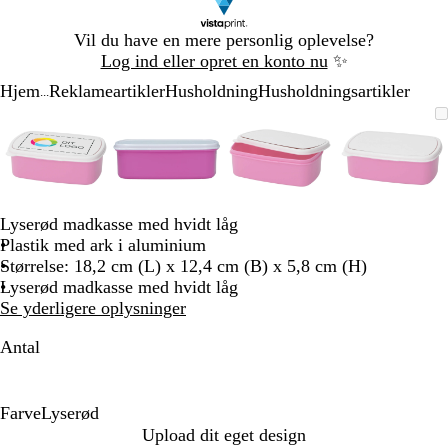
Slide
Vil du have en mere personlig oplevelse?
1
Log ind eller opret en konto nu
✨
af
Hjem
Reklameartikler
Husholdning
Husholdningsartikler
1
...
Slide
Zoombart
Zoomet
Brug
Klik
Zoombart
Zoomet
Brug
Klik
Zoombart
Zoomet
Brug
Klik
Zoomba
Zoomet
Brug
Klik
1
billede
til
tasterne
for
billede
til
tasterne
for
billede
til
tasterne
for
billede
til
tasterne
for
af
minimum
plus
at
minimum
plus
at
minimum
plus
at
minim
plus
at
4
og
udvide
og
udvide
og
udvide
og
udvide
minus
minus
minus
minus
til
til
til
til
Lyserød madkasse med hvidt låg
at
at
at
at
Plastik med ark i aluminium
zoome
zoome
zoome
zoome
Størrelse: 18,2 cm (L) x 12,4 cm (B) x 5,8 cm (H)
og
og
og
og
Lyserød madkasse med hvidt låg
piletasterne
piletasterne
piletasterne
piletast
Se yderligere oplysninger
til
til
til
til
at
at
at
at
Antal
panorere
panorere
panorere
panorer
Farve
Lyserød
L
Upload dit eget design