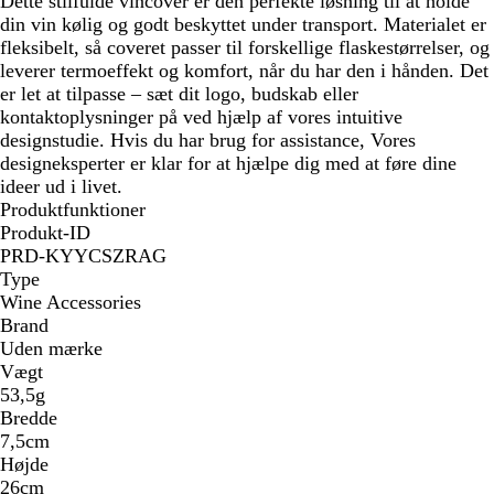
Dette stilfulde vincover er den perfekte løsning til at holde
din vin kølig og godt beskyttet under transport. Materialet er
fleksibelt, så coveret passer til forskellige flaskestørrelser, og
leverer termoeffekt og komfort, når du har den i hånden. Det
er let at tilpasse – sæt dit logo, budskab eller
kontaktoplysninger på ved hjælp af vores intuitive
designstudie. Hvis du har brug for assistance, Vores
designeksperter er klar for at hjælpe dig med at føre dine
ideer ud i livet.
Produktfunktioner
Produkt-ID
PRD-KYYCSZRAG
Type
Wine Accessories
Brand
Uden mærke
Vægt
53,5g
Bredde
7,5cm
Højde
26cm