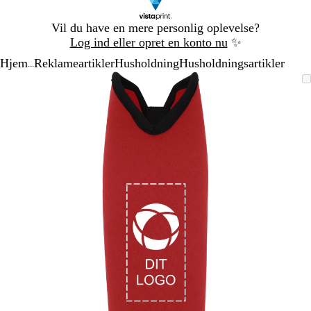
Slide
Vil du have en mere personlig oplevelse?
1
Log ind eller opret en konto nu
✨
af
Hjem
Reklameartikler
Husholdning
Husholdningsartikler
1
...
Slide
Zoombart
Zoomet
Brug
Klik
1
billede
til
tasterne
for
af
minimum
plus
at
1
og
udvide
minus
til
at
zoome
og
piletasterne
til
at
panorere