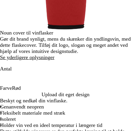
Noun cover til vinflasker
Gør dit brand synligt, mens du skænker din yndlingsvin, med
dette flaskecover. Tilføj dit logo, slogan og meget andet ved
hjælp af vores intuitive designstudie.
Se yderligere oplysninger
Antal
Farve
Rød
R
Upload dit eget design
ø
Beskyt og nedkøl din vinflaske.
d
Genanvendt neopren
Fleksibelt materiale med stræk
Isoleret
Holder vin ved en ideel temperatur i længere tid