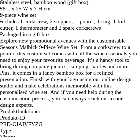
t
Stainless steel, bamboo wood (gift box)
u
28 L x 25 W x 7 H cm
r
9-piece wine set
a
Includes 1 corkscrew, 2 stoppers, 1 pourer, 1 ring, 1 foil
l
cutter, 1 thermometer and 2 spare corkscrews
/
Packaged in a gift box
S
Explore new promotional avenues with the customisable
i
Seasons Malbick 9-Piece Wine Set. From a corkscrew to a
l
pourer, this custom set comes with all the wine essentials you
v
need to enjoy your favourite beverage. It’s a handy tool to
e
bring during company picnics, camping, parties and more.
r
Plus, it comes in a fancy bamboo box for a refined
presentation. Finish with your logo using our online design
studio and make celebrations memorable with this
personalised wine set. And if you need help during the
customisation process, you can always reach out to our
design experts.
Produktfunktioner
Produkt-ID
PRD-OIAIVFYZG
Type
Vinsæt