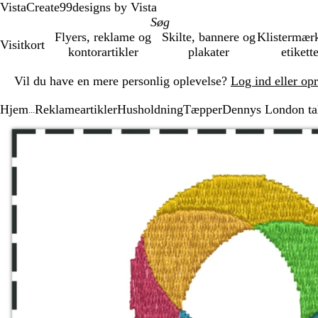
VistaCreate
99designs by Vista
Flyers, reklame og
Skilte, bannere og
Klistermær
Visitkort
kontorartikler
plakater
etikett
Slide
Vil du have en mere personlig oplevelse?
Log ind eller op
1
af
Hjem
Reklameartikler
Husholdning
Tæpper
Dennys London ta
1
...
Slide
Zoombart
Zoomet
Brug
Klik
1
billede
til
tasterne
for
af
minimum
plus
at
1
og
udvide
minus
til
at
zoome
og
piletasterne
til
at
panorere