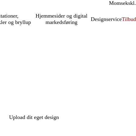
Moms
inkl.
ekskl.
itationer,
Hjemmesider og digital
Designservice
Tilbud
kler og bryllup
markedsføring
Upload dit eget design