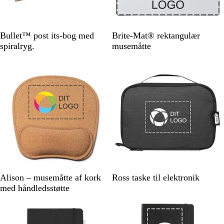
N
S
Bullet™ post its-bog med
Brite-Mat® rektangulær
a
o
spiralryg.
musemåtte
t
r
u
t
r
f
a
r
v
e
t
N
M
Alison – musemåtte af kork
Ross taske til elektronik
a
e
med håndledsstøtte
t
l
u
e
r
r