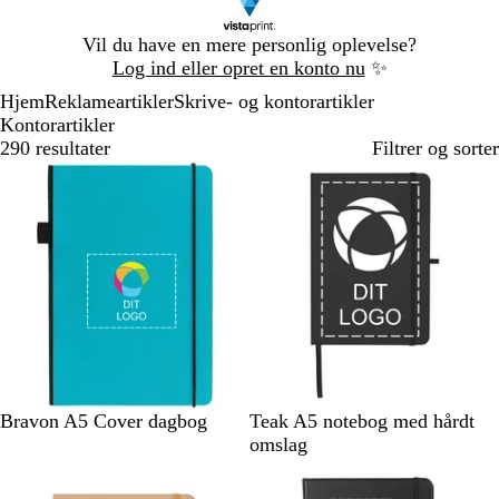
Slide
Vil du have en mere personlig oplevelse?
1
Log ind eller opret en konto nu
✨
af
Hjem
Reklameartikler
Skrive- og kontorartikler
1
Kontorartikler
290 resultater
Filtrer og sorter
L
S
H
R
G
S
M
K
O
H
Bravon A5 Cover dagbog
Teak A5 notebog med hårdt
y
o
v
ø
r
o
a
o
r
v
omslag
s
r
i
d
å
r
r
n
a
i
e
t
d
t
i
g
n
d