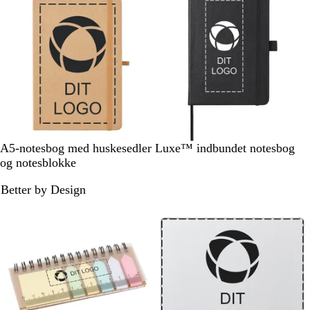
b
n
e
g
l
e
b
e
å
b
l
l
å
å
B
S
A5-notesbog med huskesedler
Luxe™ indbundet notesbog
e
o
og notesblokke
i
r
Better by Design
g
t
e