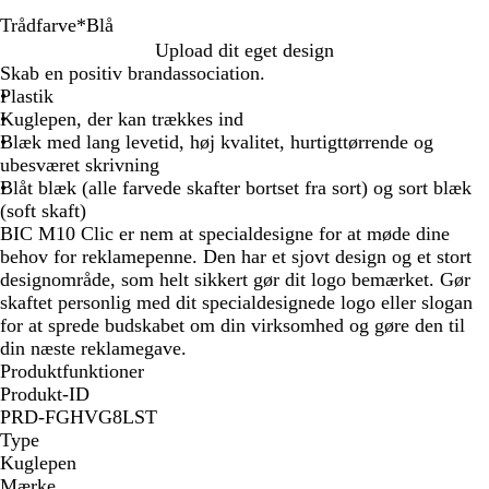
Trådfarve
*
Blå
S
G
B
L
O
G
Upload dit eget design
o
u
l
y
r
r
Skab en positiv brandassociation.
r
l
å
s
a
ø
Plastik
t
e
n
n
Kuglepen, der kan trækkes ind
r
g
Blæk med lang levetid, høj kvalitet, hurtigttørrende og
ø
e
ubesværet skrivning
d
Blåt blæk (alle farvede skafter bortset fra sort) og sort blæk
(soft skaft)
BIC M10 Clic er nem at specialdesigne for at møde dine
behov for reklamepenne. Den har et sjovt design og et stort
designområde, som helt sikkert gør dit logo bemærket. Gør
skaftet personlig med dit specialdesignede logo eller slogan
for at sprede budskabet om din virksomhed og gøre den til
din næste reklamegave.
Produktfunktioner
Produkt-ID
PRD-FGHVG8LST
Type
Kuglepen
Mærke