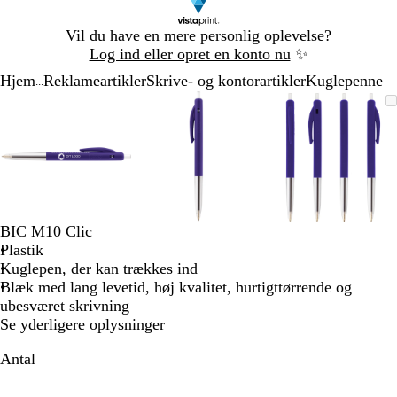
Slide
Vil du have en mere personlig oplevelse?
1
Log ind eller opret en konto nu
✨
af
Hjem
Reklameartikler
Skrive- og kontorartikler
Kuglepenne
1
...
Slide
Zoombart
Zoomet
Brug
Klik
Zoombart
Zoomet
Brug
Klik
Zoombart
Zoomet
Brug
Klik
1
billede
til
tasterne
for
billede
til
tasterne
for
billede
til
tasterne
for
af
minimum
plus
at
minimum
plus
at
minimum
plus
at
3
og
udvide
og
udvide
og
udvide
minus
minus
minus
til
til
til
at
at
at
zoome
zoome
zoome
BIC M10 Clic
og
og
og
Plastik
piletasterne
piletasterne
piletastern
Kuglepen, der kan trækkes ind
til
til
til
Blæk med lang levetid, høj kvalitet, hurtigttørrende og
at
at
at
ubesværet skrivning
panorere
panorere
panorere
Se yderligere oplysninger
Antal