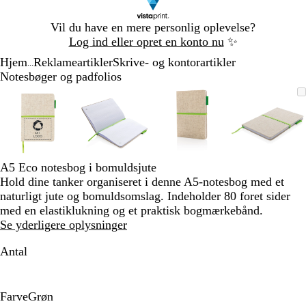
Slide
Vil du have en mere personlig oplevelse?
1
Log ind eller opret en konto nu
✨
af
Hjem
Reklameartikler
Skrive- og kontorartikler
1
...
Notesbøger og padfolios
Slide
Zoombart
Zoomet
Brug
Klik
Zoombart
Zoomet
Brug
Klik
Zoombart
Zoomet
Brug
Klik
Zoomba
Zoomet
Brug
Klik
1
billede
til
tasterne
for
billede
til
tasterne
for
billede
til
tasterne
for
billede
til
tasterne
for
af
minimum
plus
at
minimum
plus
at
minimum
plus
at
minim
plus
at
4
og
udvide
og
udvide
og
udvide
og
udvide
minus
minus
minus
minus
til
til
til
til
A5 Eco notesbog i bomuldsjute
at
at
at
at
Hold dine tanker organiseret i denne A5-notesbog med et
zoome
zoome
zoome
zoome
naturligt jute og bomuldsomslag. Indeholder 80 foret sider
og
og
og
og
med en elastiklukning og et praktisk bogmærkebånd.
piletasterne
piletasterne
piletasterne
piletast
Se yderligere oplysninger
til
til
til
til
at
at
at
at
Antal
panorere
panorere
panorere
panorer
Farve
Grøn