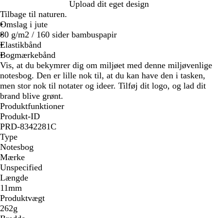
G
Upload dit eget design
r
Tilbage til naturen.
ø
Omslag i jute
n
80 g/m2 / 160 sider bambuspapir
Elastikbånd
Bogmærkebånd
Vis, at du bekymrer dig om miljøet med denne miljøvenlige
notesbog. Den er lille nok til, at du kan have den i tasken,
men stor nok til notater og ideer. Tilføj dit logo, og lad dit
brand blive grønt.
Produktfunktioner
Produkt-ID
PRD-8342281C
Type
Notesbog
Mærke
Unspecified
Længde
11mm
Produktvægt
262g