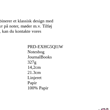
a
l
i
r
e
t
r
å
n
ø
b
a
v
g
n
l
e
s
å
binerer et klassisk design med
t
g
yr på noter, møder m.v. Tilføj
r
p, kan du kontakte vores
å
PRD-EXHG5QI1W
Notesbog
JournalBooks
327g
14,2cm
21.3cm
Linjeret
Papir
100% Papir