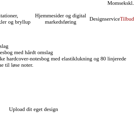
Moms
inkl.
ekskl.
itationer,
Hjemmesider og digital
Designservice
Tilbud
kler og bryllup
markedsføring
slag
tesbog med hårdt omslag
ske hardcover-notesbog med elastiklukning og 80 linjerede
 til løse noter.
Upload dit eget design