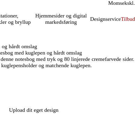
Moms
inkl.
ekskl.
itationer,
Hjemmesider og digital
Designservice
Tilbud
kler og bryllup
markedsføring
 og hårdt omslag
otesbog med kuglepen og hårdt omslag
 denne notesbog med tryk og 80 linjerede cremefarvede sider.
, kuglepensholder og matchende kuglepen.
Upload dit eget design