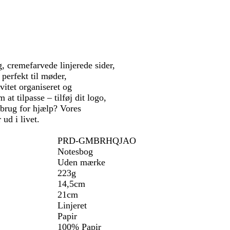
e
å
t
g
r
ø
n
, cremefarvede linjerede sider,
perfekt til møder,
vitet organiseret og
at tilpasse – tilføj dit logo,
 brug for hjælp? Vores
ud i livet.
PRD-GMBRHQJAO
Notesbog
Uden mærke
223g
14,5cm
21cm
Linjeret
Papir
100% Papir