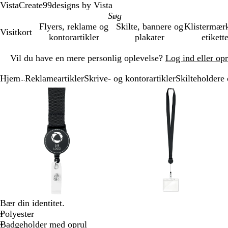
VistaCreate
99designs by Vista
Flyers, reklame og
Skilte, bannere og
Klistermær
Visitkort
kontorartikler
plakater
etikett
Slide
Vil du have en mere personlig oplevelse?
Log ind eller op
1
af
Hjem
Reklameartikler
Skrive- og kontorartikler
Skilteholdere
1
...
Slide
Zoombart
Zoomet
Brug
Klik
Zoombart
Zoomet
Brug
Klik
1
billede
til
tasterne
for
billede
til
tasterne
for
af
minimum
plus
at
minimum
plus
at
3
og
udvide
og
udvide
minus
minus
til
til
at
at
zoome
zoome
og
og
piletasterne
piletasterne
til
til
Bær din identitet.
at
at
Polyester
panorere
panorere
Badgeholder med oprul