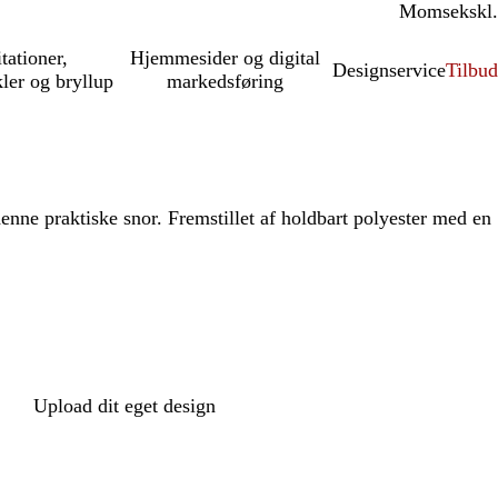
Moms
inkl.
ekskl.
itationer,
Hjemmesider og digital
Designservice
Tilbud
kler og bryllup
markedsføring
enne praktiske snor. Fremstillet af holdbart polyester med en
Upload dit eget design