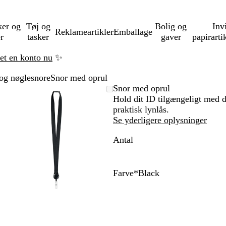
ker og
Tøj og
Bolig og
Inv
Reklameartikler
Emballage
er
tasker
gaver
papirarti
ret en konto nu
✨
 og nøglesnore
Snor med oprul
Zoombart
Zoomet
Brug
Klik
Snor med oprul
billede
til
tasterne
for
Hold dit ID tilgængeligt med d
minimum
plus
at
praktisk lynlås.
og
udvide
Se yderligere oplysninger
minus
Antal
til
at
zoome
og
Farve
*
Black
piletasterne
W
B
til
h
l
at
i
a
panorere
t
c
e
k