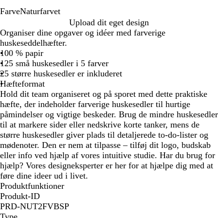
Farve
Naturfarvet
N
Upload dit eget design
a
Organiser dine opgaver og idéer med farverige
t
huskeseddelhæfter.
u
100 % papir
r
125 små huskesedler i 5 farver
f
25 større huskesedler er inkluderet
a
Hæfteformat
r
Hold dit team organiseret og på sporet med dette praktiske
v
hæfte, der indeholder farverige huskesedler til hurtige
e
påmindelser og vigtige beskeder. Brug de mindre huskesedler
t
til at markere sider eller nedskrive korte tanker, mens de
større huskesedler giver plads til detaljerede to-do-lister og
mødenoter. Den er nem at tilpasse – tilføj dit logo, budskab
eller info ved hjælp af vores intuitive studie. Har du brug for
hjælp? Vores designeksperter er her for at hjælpe dig med at
føre dine ideer ud i livet.
Produktfunktioner
Produkt-ID
PRD-NUT2FVBSP
Type