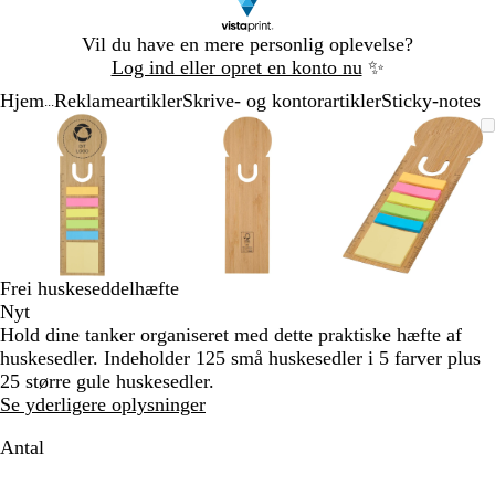
Slide
Vil du have en mere personlig oplevelse?
1
Log ind eller opret en konto nu
✨
af
Hjem
Reklameartikler
Skrive- og kontorartikler
Sticky-notes
1
...
Slide
Zoombart
Zoomet
Brug
Klik
Zoombart
Zoomet
Brug
Klik
Zoombart
Zoomet
Brug
Klik
1
billede
til
tasterne
for
billede
til
tasterne
for
billede
til
tasterne
for
af
minimum
plus
at
minimum
plus
at
minimum
plus
at
3
og
udvide
og
udvide
og
udvide
minus
minus
minus
til
til
til
at
at
at
zoome
zoome
zoome
Frei huskeseddelhæfte
og
og
og
Nyt
piletasterne
piletasterne
piletastern
Hold dine tanker organiseret med dette praktiske hæfte af
til
til
til
huskesedler. Indeholder 125 små huskesedler i 5 farver plus
at
at
at
25 større gule huskesedler.
panorere
panorere
panorere
Se yderligere oplysninger
Antal