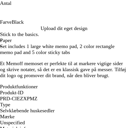
Antal
Farve
Black
B
Upload dit eget design
l
Stick to the basics.
a
Paper
c
Set includes 1 large white memo pad, 2 color rectangle
k
memo pad and 5 color sticky tabs
Et Memoff memoset er perfekte til at markere vigtige sider
og skrive notater, så det er en klassisk gave på messer. Tilføj
dit logo og promover dit brand, når den bliver brugt.
Produktfunktioner
Produkt-ID
PRD-CIEZXPMZ
Type
Selvklæbende huskesedler
Mærke
Unspecified