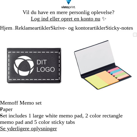
Slide
Vil du have en mere personlig oplevelse?
1
Log ind eller opret en konto nu
✨
af
Hjem
Reklameartikler
Skrive- og kontorartikler
Sticky-notes
1
...
Slide
Zoombart
Zoomet
Brug
Klik
Zoombart
Zoomet
Brug
Klik
1
billede
til
tasterne
for
billede
til
tasterne
for
af
minimum
plus
at
minimum
plus
at
2
og
udvide
og
udvide
minus
minus
til
til
at
at
zoome
zoome
og
og
piletasterne
piletasterne
til
til
Memoff Memo set
at
at
Paper
panorere
panorere
Set includes 1 large white memo pad, 2 color rectangle
memo pad and 5 color sticky tabs
Se yderligere oplysninger