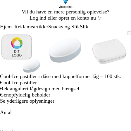
Slide
Vil du have en mere personlig oplevelse?
1
Log ind eller opret en konto nu
✨
af
Hjem
Reklameartikler
Snacks og Slik
Slik
1
...
Slide
Zoombart
Zoomet
Brug
Klik
Zoombart
Zoomet
Brug
Klik
Zoombart
Zoomet
Brug
Klik
1
billede
til
tasterne
for
billede
til
tasterne
for
billede
til
tasterne
for
af
minimum
plus
at
minimum
plus
at
minimum
plus
at
3
og
udvide
og
udvide
og
udvide
minus
minus
minus
til
til
til
at
at
at
zoome
zoome
zoome
Cool-Ice pastiller i dåse med kuppelformet låg – 100 stk.
og
og
og
Cool-Ice pastiller
piletasterne
piletasterne
piletastern
Rektangulært lågdesign med hængsel
til
til
til
Genopfyldelig beholder
at
at
at
Se yderligere oplysninger
panorere
panorere
panorere
Antal