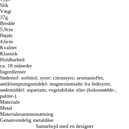
Slik
Vægt
37g
Bredde
5,9cm
Højde
4,6cm
Kvalitet
Klassisk
Holdbarhed
ca. 18 måneder
Ingredienser
Sødestof: sorbitol; syrer: citronsyre; aromastoffer,
antiklumpningsmiddel: magnesiumsalte fra fedtsyrer,
sødemiddel: aspartam; vegetabilske olier (kokosnødde-,
palme-).
Materiale
Metal
Materialesammensætning
Genanvendelig metaldåse
Samarbejd med en designer