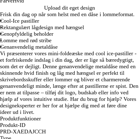
Farve
Hvid
H
Upload dit eget design
v
Frisk din dag op når som helst med en dåse i lommeformat.
i
Cool-Ice pastiller
d
Rektangulært lågdesign med hængsel
Genopfyldelig beholder
Lomme med rød stribe
Genanvendelig metaldåse
Vi præsenterer vores mini-foldeæske med cool ice-pastiller -
et forfriskende indslag i din dag, der er lige så bæredygtigt,
som det er dejligt. Denne genanvendelige metaldåse med en
skinnende hvid finish og låg med hængsel er perfekt til
skrivebordsskuffer eller lommer og bliver et charmerende
genanvendeligt minde, længe efter at pastillerne er spist. Den
er nem at tilpasse – tilføj dit logo, budskab eller info ved
hjælp af vores intuitive studie. Har du brug for hjælp? Vores
designeksperter er her for at hjælpe dig med at føre dine
ideer ud i livet.
Produktfunktioner
Produkt-ID
PRD-XAEDAJCCH
Type