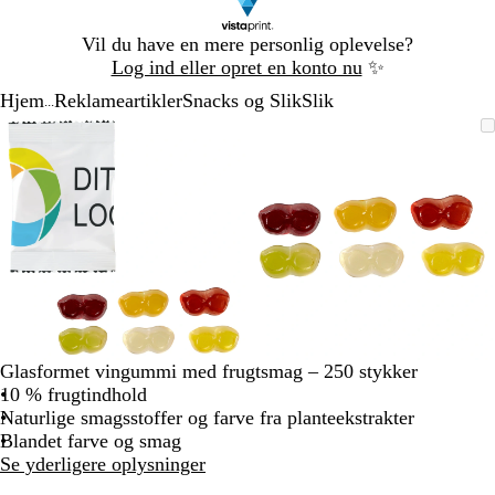
Slide
Vil du have en mere personlig oplevelse?
1
Log ind eller opret en konto nu
✨
af
Hjem
Reklameartikler
Snacks og Slik
Slik
1
...
Slide
Zoombart
Zoomet
Brug
Klik
Zoombart
Zoomet
Brug
Klik
1
billede
til
tasterne
for
billede
til
tasterne
for
af
minimum
plus
at
minimum
plus
at
2
og
udvide
og
udvide
minus
minus
til
til
at
at
zoome
zoome
og
og
piletasterne
piletasterne
til
til
Glasformet vingummi med frugtsmag – 250 stykker
at
at
10 % frugtindhold
panorere
panorere
Naturlige smagsstoffer og farve fra planteekstrakter
Blandet farve og smag
Se yderligere oplysninger