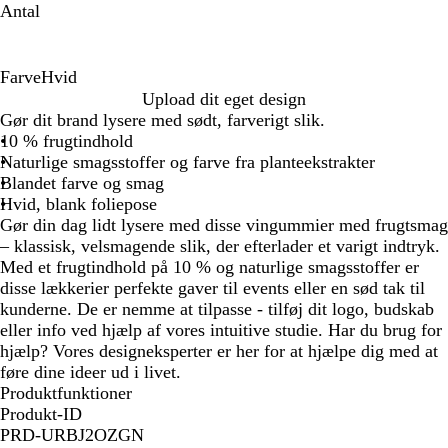
Antal
Farve
Hvid
H
Upload dit eget design
v
Gør dit brand lysere med sødt, farverigt slik.
i
10 % frugtindhold
d
Naturlige smagsstoffer og farve fra planteekstrakter
Blandet farve og smag
Hvid, blank foliepose
Gør din dag lidt lysere med disse vingummier med frugtsmag
– klassisk, velsmagende slik, der efterlader et varigt indtryk.
Med et frugtindhold på 10 % og naturlige smagsstoffer er
disse lækkerier perfekte gaver til events eller en sød tak til
kunderne. De er nemme at tilpasse - tilføj dit logo, budskab
eller info ved hjælp af vores intuitive studie. Har du brug for
hjælp? Vores designeksperter er her for at hjælpe dig med at
føre dine ideer ud i livet.
Produktfunktioner
Produkt-ID
PRD-URBJ2OZGN