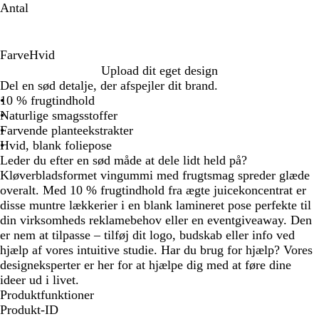
Antal
Farve
Hvid
H
Upload dit eget design
v
Del en sød detalje, der afspejler dit brand.
i
10 % frugtindhold
d
Naturlige smagsstoffer
Farvende planteekstrakter
Hvid, blank foliepose
Leder du efter en sød måde at dele lidt held på?
Kløverbladsformet vingummi med frugtsmag spreder glæde
overalt. Med 10 % frugtindhold fra ægte juicekoncentrat er
disse muntre lækkerier i en blank lamineret pose perfekte til
din virksomheds reklamebehov eller en eventgiveaway. Den
er nem at tilpasse – tilføj dit logo, budskab eller info ved
hjælp af vores intuitive studie. Har du brug for hjælp? Vores
designeksperter er her for at hjælpe dig med at føre dine
ideer ud i livet.
Produktfunktioner
Produkt-ID