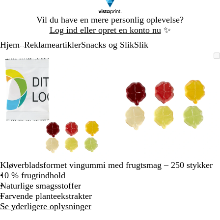
Slide
Vil du have en mere personlig oplevelse?
1
Log ind eller opret en konto nu
✨
af
Hjem
Reklameartikler
Snacks og Slik
Slik
1
...
Slide
Zoombart
Zoomet
Brug
Klik
Zoombart
Zoomet
Brug
Klik
1
billede
til
tasterne
for
billede
til
tasterne
for
af
minimum
plus
at
minimum
plus
at
2
og
udvide
og
udvide
minus
minus
til
til
at
at
zoome
zoome
og
og
piletasterne
piletasterne
til
til
Kløverbladsformet vingummi med frugtsmag – 250 stykker
at
at
10 % frugtindhold
panorere
panorere
Naturlige smagsstoffer
Farvende planteekstrakter
Se yderligere oplysninger