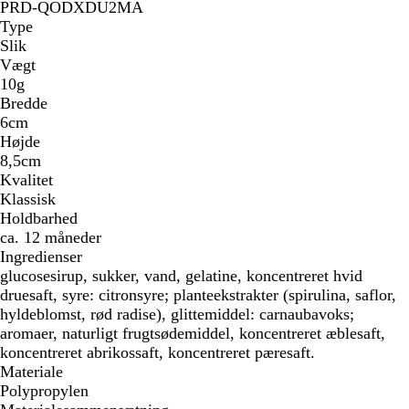
PRD-QODXDU2MA
Type
Slik
Vægt
10g
Bredde
6cm
Højde
8,5cm
Kvalitet
Klassisk
Holdbarhed
ca. 12 måneder
Ingredienser
glucosesirup, sukker, vand, gelatine, koncentreret hvid
druesaft, syre: citronsyre; planteekstrakter (spirulina, saflor,
hyldeblomst, rød radise), glittemiddel: carnaubavoks;
aromaer, naturligt frugtsødemiddel, koncentreret æblesaft,
koncentreret abrikossaft, koncentreret pæresaft.
Materiale
Polypropylen