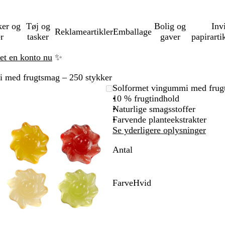
ker og
Tøj og
Bolig og
Inv
Reklameartikler
Emballage
er
tasker
gaver
papirarti
ret en konto nu
✨
 med frugtsmag – 250 stykker
Zoombart
Zoomet
Brug
Klik
Solformet vingummi med frug
billede
til
tasterne
for
10 % frugtindhold
minimum
plus
at
Naturlige smagsstoffer
og
udvide
Farvende planteekstrakter
minus
Se yderligere oplysninger
til
Antal
at
zoome
og
piletasterne
Farve
Hvid
til
H
at
v
panorere
i
d