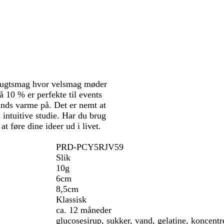
rugtsmag hvor velsmag møder
 10 % er perfekte til events
rands varme på. Det er nemt at
s intuitive studie. Har du brug
t føre dine ideer ud i livet.
PRD-PCY5RJV59
Slik
10g
6cm
8,5cm
Klassisk
ca. 12 måneder
glucosesirup, sukker, vand, gelatine, koncentre