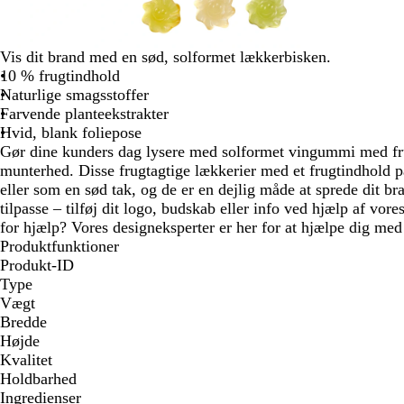
Vis dit brand med en sød, solformet lækkerbisken.
10 % frugtindhold
Naturlige smagsstoffer
Farvende planteekstrakter
Hvid, blank foliepose
Gør dine kunders dag lysere med solformet vingummi med f
munterhed. Disse frugtagtige lækkerier med et frugtindhold på
eller som en sød tak, og de er en dejlig måde at sprede dit b
tilpasse – tilføj dit logo, budskab eller info ved hjælp af vore
for hjælp? Vores designeksperter er her for at hjælpe dig med a
Produktfunktioner
Produkt-ID
Type
Vægt
Bredde
Højde
Kvalitet
Holdbarhed
Ingredienser