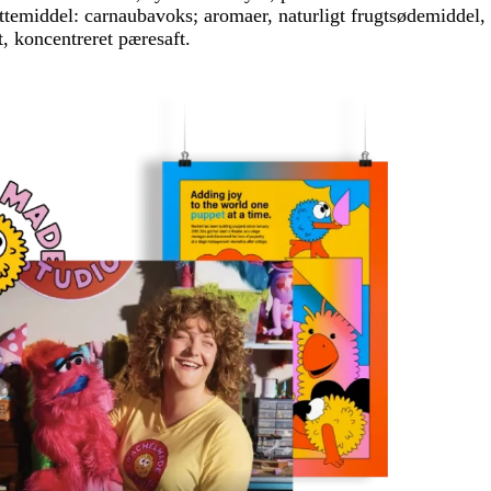
littemiddel: carnaubavoks; aromaer, naturligt frugtsødemiddel,
t, koncentreret pæresaft.