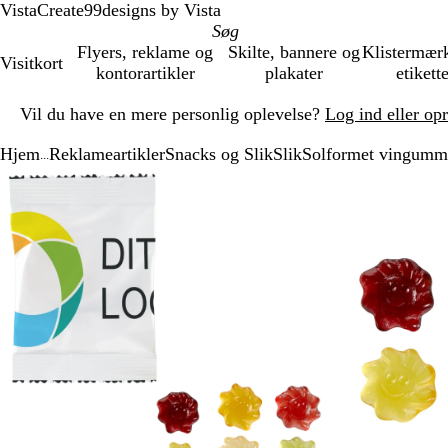
VistaCreate
99designs by Vista
Flyers, reklame og
Skilte, bannere og
Klistermær
Visitkort
kontorartikler
plakater
etikett
Slide
Vil du have en mere personlig oplevelse?
Log ind eller op
1
af
Hjem
Reklameartikler
Snacks og Slik
Slik
Solformet vingummi
1
...
Slide
Zoombart
Zoomet
Brug
Klik
1
billede
til
tasterne
for
af
minimum
plus
at
2
og
udvide
minus
til
at
zoome
og
piletasterne
til
at
panorere