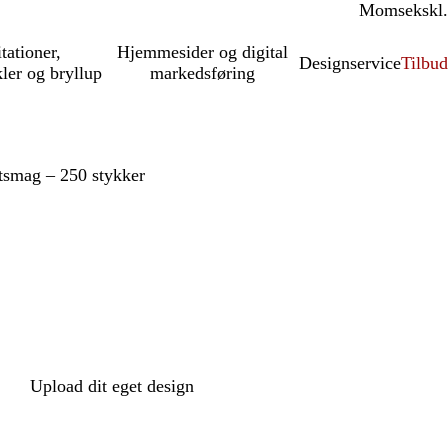
Moms
inkl.
ekskl.
itationer,
Hjemmesider og digital
Designservice
Tilbud
kler og bryllup
markedsføring
tsmag – 250 stykker
Upload dit eget design