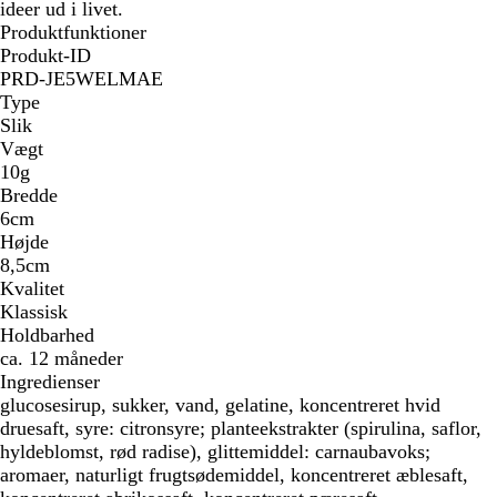
ideer ud i livet.
Produktfunktioner
Produkt-ID
PRD-JE5WELMAE
Type
Slik
Vægt
10g
Bredde
6cm
Højde
8,5cm
Kvalitet
Klassisk
Holdbarhed
ca. 12 måneder
Ingredienser
glucosesirup, sukker, vand, gelatine, koncentreret hvid
druesaft, syre: citronsyre; planteekstrakter (spirulina, saflor,
hyldeblomst, rød radise), glittemiddel: carnaubavoks;
aromaer, naturligt frugtsødemiddel, koncentreret æblesaft,