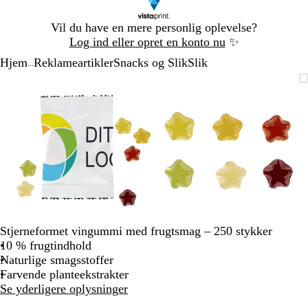
Slide
Vil du have en mere personlig oplevelse?
1
Log ind eller opret en konto nu
✨
af
Hjem
Reklameartikler
Snacks og Slik
Slik
1
...
Slide
Zoombart
Zoomet
Brug
Klik
Zoombart
Zoomet
Brug
Klik
1
billede
til
tasterne
for
billede
til
tasterne
for
af
minimum
plus
at
minimum
plus
at
2
og
udvide
og
udvide
minus
minus
til
til
at
at
zoome
zoome
og
og
piletasterne
piletasterne
til
til
Stjerneformet vingummi med frugtsmag – 250 stykker
at
at
10 % frugtindhold
panorere
panorere
Naturlige smagsstoffer
Farvende planteekstrakter
Se yderligere oplysninger