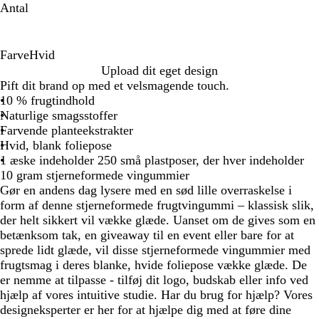
Antal
Farve
Hvid
H
Upload dit eget design
v
Pift dit brand op med et velsmagende touch.
i
10 % frugtindhold
d
Naturlige smagsstoffer
Farvende planteekstrakter
Hvid, blank foliepose
1 æske indeholder 250 små plastposer, der hver indeholder
10 gram stjerneformede vingummier
Gør en andens dag lysere med en sød lille overraskelse i
form af denne stjerneformede frugtvingummi – klassisk slik,
der helt sikkert vil vække glæde. Uanset om de gives som en
betænksom tak, en giveaway til en event eller bare for at
sprede lidt glæde, vil disse stjerneformede vingummier med
frugtsmag i deres blanke, hvide foliepose vække glæde. De
er nemme at tilpasse - tilføj dit logo, budskab eller info ved
hjælp af vores intuitive studie. Har du brug for hjælp? Vores
designeksperter er her for at hjælpe dig med at føre dine