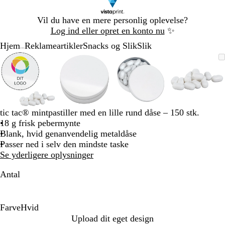
Slide
Vil du have en mere personlig oplevelse?
1
Log ind eller opret en konto nu
✨
af
Hjem
Reklameartikler
Snacks og Slik
Slik
1
...
Slide
Zoombart
Zoomet
Brug
Klik
Zoombart
Zoomet
Brug
Klik
Zoombart
Zoomet
Brug
Klik
Zoomba
Zoomet
Brug
Klik
1
billede
til
tasterne
for
billede
til
tasterne
for
billede
til
tasterne
for
billede
til
tasterne
for
af
minimum
plus
at
minimum
plus
at
minimum
plus
at
minim
plus
at
4
og
udvide
og
udvide
og
udvide
og
udvide
minus
minus
minus
minus
til
til
til
til
tic tac® mintpastiller med en lille rund dåse – 150 stk.
at
at
at
at
18 g frisk pebermynte
zoome
zoome
zoome
zoome
Blank, hvid genanvendelig metaldåse
og
og
og
og
Passer ned i selv den mindste taske
piletasterne
piletasterne
piletasterne
piletast
Se yderligere oplysninger
til
til
til
til
at
at
at
at
Antal
panorere
panorere
panorere
panorer
Farve
Hvid
H
Upload dit eget design