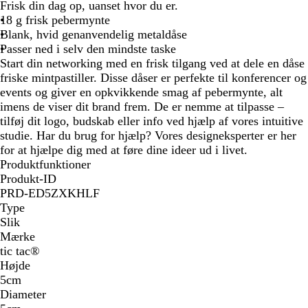
v
Frisk din dag op, uanset hvor du er.
i
18 g frisk pebermynte
d
Blank, hvid genanvendelig metaldåse
Passer ned i selv den mindste taske
Start din networking med en frisk tilgang ved at dele en dåse
friske mintpastiller. Disse dåser er perfekte til konferencer og
events og giver en opkvikkende smag af pebermynte, alt
imens de viser dit brand frem. De er nemme at tilpasse –
tilføj dit logo, budskab eller info ved hjælp af vores intuitive
studie. Har du brug for hjælp? Vores designeksperter er her
for at hjælpe dig med at føre dine ideer ud i livet.
Produktfunktioner
Produkt-ID
PRD-ED5ZXKHLF
Type
Slik
Mærke
tic tac®
Højde
5cm
Diameter