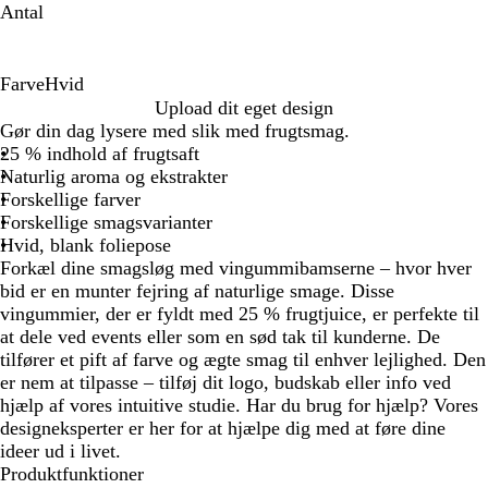
Antal
Farve
Hvid
H
Upload dit eget design
v
Gør din dag lysere med slik med frugtsmag.
i
25 % indhold af frugtsaft
d
Naturlig aroma og ekstrakter
Forskellige farver
Forskellige smagsvarianter
Hvid, blank foliepose
Forkæl dine smagsløg med vingummibamserne – hvor hver
bid er en munter fejring af naturlige smage. Disse
vingummier, der er fyldt med 25 % frugtjuice, er perfekte til
at dele ved events eller som en sød tak til kunderne. De
tilfører et pift af farve og ægte smag til enhver lejlighed. Den
er nem at tilpasse – tilføj dit logo, budskab eller info ved
hjælp af vores intuitive studie. Har du brug for hjælp? Vores
designeksperter er her for at hjælpe dig med at føre dine
ideer ud i livet.
Produktfunktioner