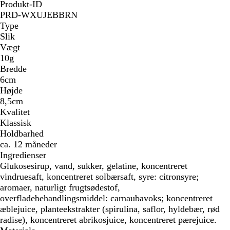
Produkt-ID
PRD-WXUJEBBRN
Type
Slik
Vægt
10g
Bredde
6cm
Højde
8,5cm
Kvalitet
Klassisk
Holdbarhed
ca. 12 måneder
Ingredienser
Glukosesirup, vand, sukker, gelatine, koncentreret
vindruesaft, koncentreret solbærsaft, syre: citronsyre;
aromaer, naturligt frugtsødestof,
overfladebehandlingsmiddel: carnaubavoks; koncentreret
æblejuice, planteekstrakter (spirulina, saflor, hyldebær, rød
radise), koncentreret abrikosjuice, koncentreret pærejuice.