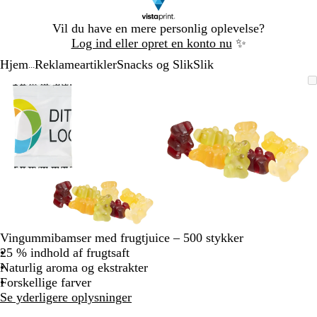
Slide
Vil du have en mere personlig oplevelse?
1
Log ind eller opret en konto nu
✨
af
Hjem
Reklameartikler
Snacks og Slik
Slik
1
...
Slide
Zoombart
Zoomet
Brug
Klik
Zoombart
Zoomet
Brug
Klik
1
billede
til
tasterne
for
billede
til
tasterne
for
af
minimum
plus
at
minimum
plus
at
2
og
udvide
og
udvide
minus
minus
til
til
at
at
zoome
zoome
og
og
piletasterne
piletasterne
til
til
Vingummibamser med frugtjuice – 500 stykker
at
at
25 % indhold af frugtsaft
panorere
panorere
Naturlig aroma og ekstrakter
Forskellige farver
Se yderligere oplysninger