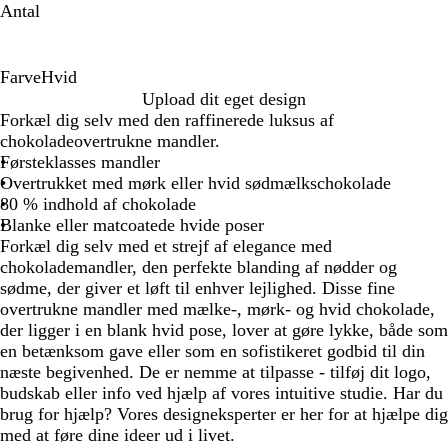
Antal
Farve
Hvid
H
Upload dit eget design
v
Forkæl dig selv med den raffinerede luksus af
i
chokoladeovertrukne mandler.
d
Førsteklasses mandler
Overtrukket med mørk eller hvid sødmælkschokolade
80 % indhold af chokolade
Blanke eller matcoatede hvide poser
Forkæl dig selv med et strejf af elegance med
chokolademandler, den perfekte blanding af nødder og
sødme, der giver et løft til enhver lejlighed. Disse fine
overtrukne mandler med mælke-, mørk- og hvid chokolade,
der ligger i en blank hvid pose, lover at gøre lykke, både som
en betænksom gave eller som en sofistikeret godbid til din
næste begivenhed. De er nemme at tilpasse - tilføj dit logo,
budskab eller info ved hjælp af vores intuitive studie. Har du
brug for hjælp? Vores designeksperter er her for at hjælpe dig
med at føre dine ideer ud i livet.