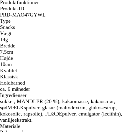
Produktfunktioner
Produkt-ID
PRD-MAO47GYWL
Type
Snacks
Vægt
14g
Bredde
7,5cm
Højde
10cm
Kvalitet
Klassisk
Holdbarhed
ca. 6 måneder
Ingredienser
sukker, MANDLER (20 %), kakaomasse, kakaosmør,
sødMÆLKspulver, glasur (maltodextrin, glukosesirup,
kokosolie, rapsolie), FLØDEpulver, emulgator (lecithin),
vaniljeekstrakt.
Materiale