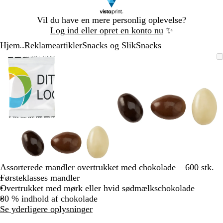
Slide
Vil du have en mere personlig oplevelse?
1
Log ind eller opret en konto nu
✨
af
Hjem
Reklameartikler
Snacks og Slik
Snacks
1
...
Slide
Zoombart
Zoomet
Brug
Klik
Zoombart
Zoomet
Brug
Klik
1
billede
til
tasterne
for
billede
til
tasterne
for
af
minimum
plus
at
minimum
plus
at
2
og
udvide
og
udvide
minus
minus
til
til
at
at
zoome
zoome
og
og
piletasterne
piletasterne
til
til
Assorterede mandler overtrukket med chokolade – 600 stk.
at
at
Førsteklasses mandler
panorere
panorere
Overtrukket med mørk eller hvid sødmælkschokolade
80 % indhold af chokolade
Se yderligere oplysninger