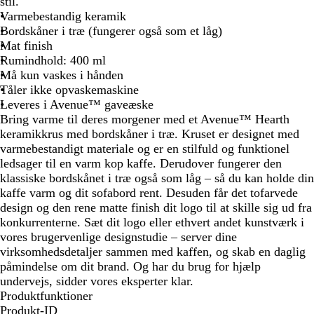
r
r
r
stil.
t
t
t
Varmebestandig keramik
/
/
/
Bordskåner i træ (fungerer også som et låg)
r
b
h
Mat finish
ø
l
v
Rumindhold: 400 ml
d
å
i
Må kun vaskes i hånden
d
Tåler ikke opvaskemaskine
Leveres i Avenue™ gaveæske
Bring varme til deres morgener med et Avenue™ Hearth
keramikkrus med bordskåner i træ. Kruset er designet med
varmebestandigt materiale og er en stilfuld og funktionel
ledsager til en varm kop kaffe. Derudover fungerer den
klassiske bordskånet i træ også som låg – så du kan holde din
kaffe varm og dit sofabord rent. Desuden får det tofarvede
design og den rene matte finish dit logo til at skille sig ud fra
konkurrenterne. Sæt dit logo eller ethvert andet kunstværk i
vores brugervenlige designstudie – server dine
virksomhedsdetaljer sammen med kaffen, og skab en daglig
påmindelse om dit brand. Og har du brug for hjælp
undervejs, sidder vores eksperter klar.
Produktfunktioner
Produkt-ID