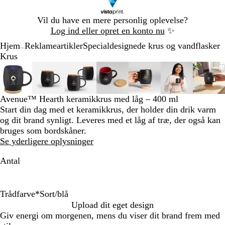
Slide
Vil du have en mere personlig oplevelse?
1
Log ind eller opret en konto nu
✨
af
Hjem
Reklameartikler
Specialdesignede krus og vandflasker
1
...
Krus
Slide
Zoombart
Zoomet
Brug
Klik
Zoombart
Zoomet
Brug
Klik
Zoombart
Zoomet
Brug
Klik
Zoombart
Zoomet
Brug
Klik
Zoombart
Zoomet
Brug
Klik
Zoombart
Zoomet
Brug
Klik
Zoo
Zoo
Bru
Klik
1
billede
til
tasterne
for
billede
til
tasterne
for
billede
til
tasterne
for
billede
til
tasterne
for
billede
til
tasterne
for
billede
til
tasterne
for
bill
til
tast
for
af
minimum
plus
at
minimum
plus
at
minimum
plus
at
minimum
plus
at
minimum
plus
at
minimum
plus
at
min
plus
at
7
og
udvide
og
udvide
og
udvide
og
udvide
og
udvide
og
udvide
og
udvi
Avenue™ Hearth keramikkrus med låg – 400 ml
minus
minus
minus
minus
minus
minus
min
Start din dag med et keramikkrus, der holder din drik varm
til
til
til
til
til
til
til
og dit brand synligt. Leveres med et låg af træ, der også kan
at
at
at
at
at
at
at
bruges som bordskåner.
zoome
zoome
zoome
zoome
zoome
zoome
zoo
Se yderligere oplysninger
og
og
og
og
og
og
og
Antal
piletasterne
piletasterne
piletasterne
piletasterne
piletasterne
piletasterne
pile
til
til
til
til
til
til
til
at
at
at
at
at
at
at
panorere
panorere
panorere
panorere
panorere
panorere
pano
Trådfarve
*
Sort/blå
S
S
S
Upload dit eget design
o
o
o
Giv energi om morgenen, mens du viser dit brand frem med