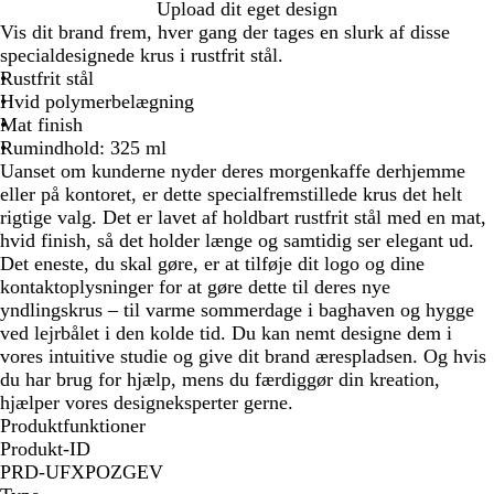
H
Upload dit eget design
v
Vis dit brand frem, hver gang der tages en slurk af disse
i
specialdesignede krus i rustfrit stål.
d
Rustfrit stål
Hvid polymerbelægning
Mat finish
Rumindhold: 325 ml
Uanset om kunderne nyder deres morgenkaffe derhjemme
eller på kontoret, er dette specialfremstillede krus det helt
rigtige valg. Det er lavet af holdbart rustfrit stål med en mat,
hvid finish, så det holder længe og samtidig ser elegant ud.
Det eneste, du skal gøre, er at tilføje dit logo og dine
kontaktoplysninger for at gøre dette til deres nye
yndlingskrus – til varme sommerdage i baghaven og hygge
ved lejrbålet i den kolde tid. Du kan nemt designe dem i
vores intuitive studie og give dit brand ærespladsen. Og hvis
du har brug for hjælp, mens du færdiggør din kreation,
hjælper vores designeksperter gerne.
Produktfunktioner
Produkt-ID
PRD-UFXPOZGEV