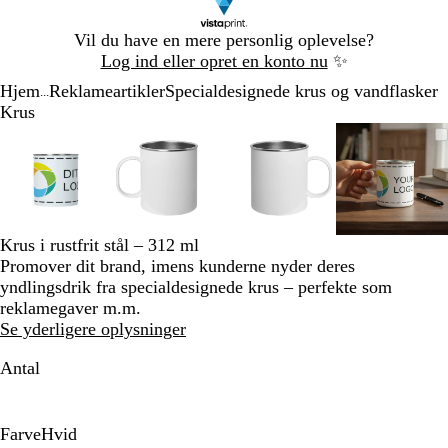
Slide
Vil du have en mere personlig oplevelse?
1
Log ind eller opret en konto nu
✨
af
Hjem
Reklameartikler
Specialdesignede krus og vandflasker
1
...
Krus
Slide
Zoombart
Zoomet
Brug
Klik
Zoombart
Zoomet
Brug
Klik
Zoombart
Zoomet
Brug
Klik
Zoomba
Zoomet
Brug
Klik
1
billede
til
tasterne
for
billede
til
tasterne
for
billede
til
tasterne
for
billede
til
tasterne
for
af
minimum
plus
at
minimum
plus
at
minimum
plus
at
minim
plus
at
4
og
udvide
og
udvide
og
udvide
og
udvide
minus
minus
minus
minus
til
til
til
til
Krus i rustfrit stål – 312 ml
at
at
at
at
Promover dit brand, imens kunderne nyder deres
zoome
zoome
zoome
zoome
yndlingsdrik fra specialdesignede krus – perfekte som
og
og
og
og
reklamegaver m.m.
piletasterne
piletasterne
piletasterne
piletast
Se yderligere oplysninger
til
til
til
til
at
at
at
at
Antal
panorere
panorere
panorere
panorer
Farve
Hvid