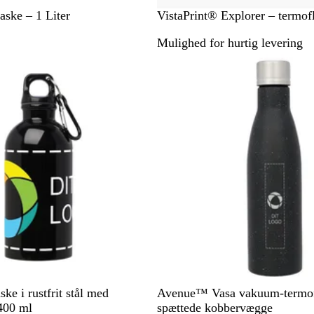
S
aske – 1 Liter
VistaPrint® Explorer – termof
o
Mulighed for hurtig levering
r
t
S
B
H
G
ke i rustfrit stål med
Avenue™ Vasa vakuum-termo
o
l
v
r
400 ml
spættede kobbervægge