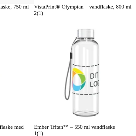
S
laske, 750 ml
VistaPrint® Olympian – vandflaske, 800 ml
o
1
2
(
1
)
r
a
t
n
m
e
l
d
e
l
s
e
G
flaske med
Ember Tritan™ – 550 ml vandflaske
e
1
1
(
1
)