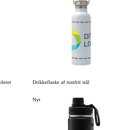
r
v
e
t
H
leret
Drikkeflaske af rustfrit stål
v
i
Nyt
d