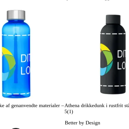
r
å
i
ø
t
d
n
S
R
G
H
F
ke af genanvendte materialer –
Athena drikkedunk i rustfrit st
o
ø
r
v
r
1
5
(
1
)
r
d
ø
i
a
a
Better by Design
t
n
d
n
n
Nye valgmuligheder