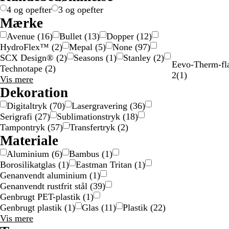
l
l
r
d
r
r
s
4 og opefter
3 og opefter
v
d
v
v
v
i
Mærke
e
e
e
g
Avenue
(
16
)
Bullet
(
13
)
Dopper
(
12
)
t
t
t
t
HydroFlex™
(
2
)
Mepal
(
5
)
None
(
97
)
i
SCX Design®
(
2
)
Seasons
(
1
)
Stanley
(
2
)
g
H
Eevo-Therm-flas
Technotape
(
2
)
v
1
2
(
1
)
Mærke
Vis mere
i
a
valgmuligheder
Dekoration
Nyt
d
n
Digitaltryk
(
70
)
Lasergravering
(
36
)
m
Serigrafi
(
27
)
Sublimationstryk
(
18
)
e
Tampontryk
(
57
)
Transfertryk
(
2
)
l
Materiale
d
e
Aluminium
(
6
)
Bambus
(
1
)
l
Borosilikatglas
(
1
)
Eastman Tritan
(
1
)
s
Genanvendt aluminium
(
1
)
e
Genanvendt rustfrit stål
(
39
)
Genbrugt PET-plastik
(
1
)
Genbrugt plastik
(
1
)
Glas
(
11
)
Plastik
(
22
)
Materiale
Vis mere
valgmuligheder