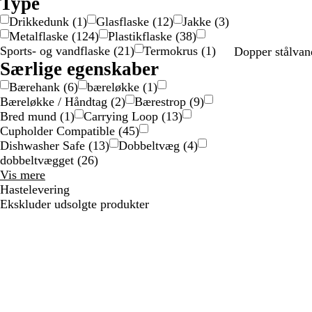
Type
Drikkedunk
(
1
)
Glasflaske
(
12
)
Jakke
(
3
)
Metalflaske
(
124
)
Plastikflaske
(
38
)
Sports- og vandflaske
(
21
)
Termokrus
(
1
)
S
B
G
Dopper stålvan
Særlige egenskaber
ø
r
u
l
o
l
Bærehank
(
6
)
bæreløkke
(
1
)
Nyt
v
n
d
Bæreløkke / Håndtag
(
2
)
Bærestrop
(
9
)
f
z
Bred mund
(
1
)
Carrying Loop
(
13
)
a
e
Cupholder Compatible
(
45
)
r
Dishwasher Safe
(
13
)
Dobbeltvæg
(
4
)
v
dobbeltvægget
(
26
)
e
Særlige
Vis mere
t
egenskaber
Hastelevering
valgmuligheder
Ekskluder udsolgte produkter