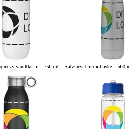
S
ueezy vandflaske – 750 ml
Sølvfarvet termoflaske – 500 
ø
l
v
f
a
r
v
e
t