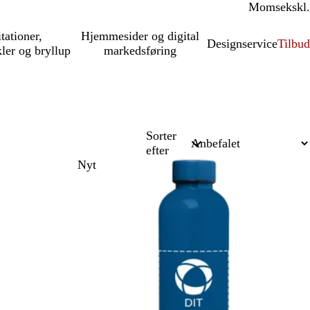
Moms
inkl.
ekskl.
itationer,
Hjemmesider og digital
Designservice
Tilbud
kler og bryllup
markedsføring
Sorter
efter
Nyt