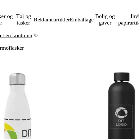
ker og
Tøj og
Bolig og
Inv
Reklameartikler
Emballage
er
tasker
gaver
papirarti
ret en konto nu
✨
rmoflasker
å til filtrerede resultater