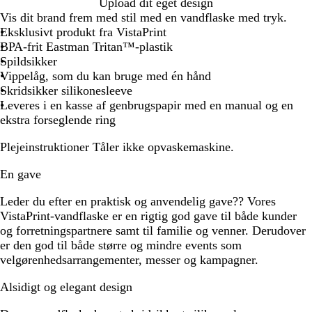
o
Upload dit eget design
r
Vis dit brand frem med stil med en vandflaske med tryk.
t
Eksklusivt produkt fra VistaPrint
BPA-frit Eastman Tritan™-plastik
Spildsikker
Vippelåg, som du kan bruge med én hånd
Skridsikker silikonesleeve
Leveres i en kasse af genbrugspapir med en manual og en
ekstra forseglende ring
Plejeinstruktioner
Tåler ikke opvaskemaskine.
En gave
Leder du efter en praktisk og anvendelig gave?? Vores
VistaPrint-vandflaske er en rigtig god gave til både kunder
og forretningspartnere samt til familie og venner. Derudover
er den god til både større og mindre events som
velgørenhedsarrangementer, messer og kampagner.
Alsidigt og elegant design