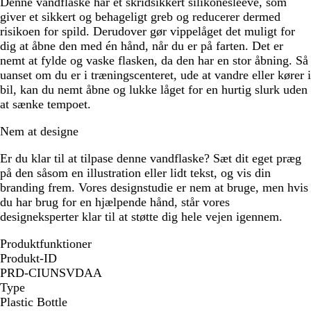
Denne vandflaske har et skridsikkert silikonesleeve, som
giver et sikkert og behageligt greb og reducerer dermed
risikoen for spild. Derudover gør vippelåget det muligt for
dig at åbne den med én hånd, når du er på farten. Det er
nemt at fylde og vaske flasken, da den har en stor åbning. Så
uanset om du er i træningscenteret, ude at vandre eller kører i
bil, kan du nemt åbne og lukke låget for en hurtig slurk uden
at sænke tempoet.
Nem at designe
Er du klar til at tilpase denne vandflaske? Sæt dit eget præg
på den såsom en illustration eller lidt tekst, og vis din
branding frem. Vores designstudie er nem at bruge, men hvis
du har brug for en hjælpende hånd, står vores
designeksperter klar til at støtte dig hele vejen igennem.
Produktfunktioner
Produkt-ID
PRD-CIUNSVDAA
Type
Plastic Bottle