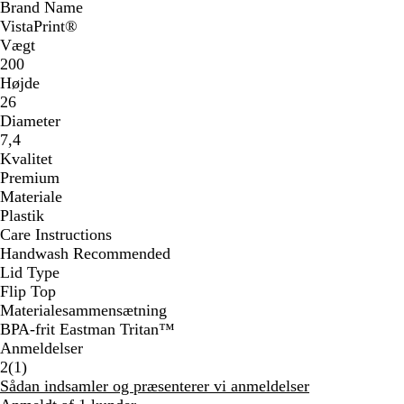
Brand Name
VistaPrint®
Vægt
200
Højde
26
Diameter
7,4
Kvalitet
Premium
Materiale
Plastik
Care Instructions
Handwash Recommended
Lid Type
Flip Top
Materialesammensætning
BPA-frit Eastman Tritan™
Anmeldelser
1
2
(
1
)
anmeldelser
Sådan indsamler og præsenterer vi anmeldelser