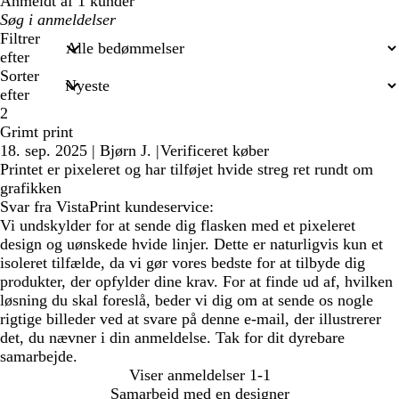
Anmeldt af 1 kunder
Min
søgetekst
Filtrer
efter
Sorter
efter
2
Grimt print
18. sep. 2025
|
Bjørn J.
|
Verificeret køber
Printet er pixeleret og har tilføjet hvide streg ret rundt om
grafikken
Svar fra VistaPrint kundeservice:
Vi undskylder for at sende dig flasken med et pixeleret
design og uønskede hvide linjer. Dette er naturligvis kun et
isoleret tilfælde, da vi gør vores bedste for at tilbyde dig
produkter, der opfylder dine krav. For at finde ud af, hvilken
løsning du skal foreslå, beder vi dig om at sende os nogle
rigtige billeder ved at svare på denne e-mail, der illustrerer
det, du nævner i din anmeldelse. Tak for dit dyrebare
samarbejde.
Viser anmeldelser
1-1
Samarbejd med en designer