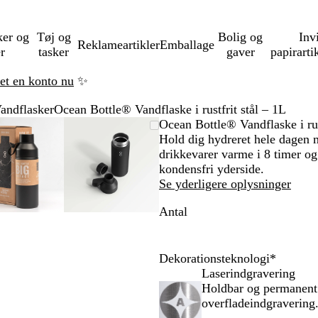
ker og
Tøj og
Bolig og
Inv
Reklameartikler
Emballage
er
tasker
gaver
papirarti
ret en konto nu
✨
andflasker
Ocean Bottle® Vandflaske i rustfrit stål – 1L
Zoombart
Zoomet
Brug
Klik
Zoombart
Zoomet
Brug
Klik
Ocean Bottle® Vandflaske i rus
billede
til
tasterne
for
billede
til
tasterne
for
Hold dig hydreret hele dagen 
minimum
plus
at
minimum
plus
at
drikkevarer varme i 8 timer og 
og
udvide
og
udvide
kondensfri yderside.
minus
minus
Se yderligere oplysninger
til
til
Antal
at
at
zoome
zoome
og
og
piletasterne
piletasterne
Dekorationsteknologi
*
til
til
Laserindgravering
at
at
Holdbar og permanent.
panorere
panorere
overfladeindgravering