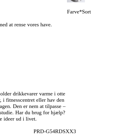
Farve
*
Sort
S
H
S
S
S
H
o
a
o
k
t
i
med at rense vores have.
r
v
l
o
e
m
t
b
-
v
n
m
l
o
g
g
e
å
r
r
r
l
a
ø
å
b
n
n
l
g
å
e
lder drikkevarer varme i otte
i fitnesscentret eller hav den
agen. Den er nem at tilpasse –
e studie. Har du brug for hjælp?
 ideer ud i livet.
PRD-G54RDSXX3