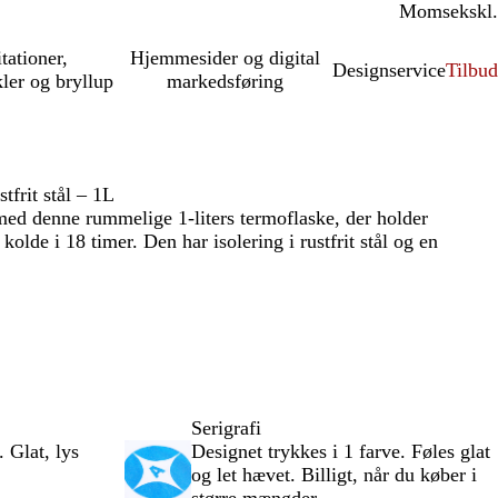
Moms
inkl.
ekskl.
itationer,
Hjemmesider og digital
Designservice
Tilbud
kler og bryllup
markedsføring
tfrit stål – 1L
med denne rummelige 1-liters termoflaske, der holder
kolde i 18 timer. Den har isolering i rustfrit stål og en
Serigrafi
 Glat, lys
Designet trykkes i 1 farve. Føles glat
.
og let hævet. Billigt, når du køber i