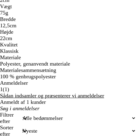
Vægt
75g
Bredde
12,5cm
Højde
22cm
Kvalitet
Klassisk
Materiale
Polyester, genanvendt materiale
Materialesammensætning
100 % genbrugspolyester
Anmeldelser
1
1
(
1
)
anmeldelser
Sådan indsamler og præsenterer vi anmeldelser
Anmeldt af 1 kunder
Min
søgetekst
Filtrer
efter
Sorter
efter