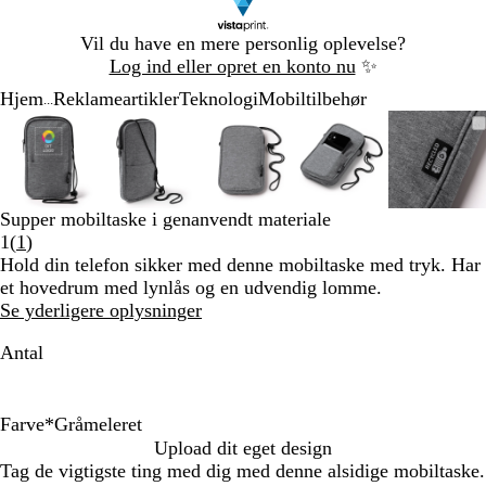
Slide
Vil du have en mere personlig oplevelse?
1
Log ind eller opret en konto nu
✨
af
Hjem
Reklameartikler
Teknologi
Mobiltilbehør
1
...
Slide
Zoombart
Zoomet
Brug
Klik
Zoombart
Zoomet
Brug
Klik
Zoombart
Zoomet
Brug
Klik
Zoombart
Zoomet
Brug
Klik
Zoomb
Zoom
Brug
Klik
1
billede
til
tasterne
for
billede
til
tasterne
for
billede
til
tasterne
for
billede
til
tasterne
for
billed
til
taster
for
af
minimum
plus
at
minimum
plus
at
minimum
plus
at
minimum
plus
at
mini
plus
at
5
og
udvide
og
udvide
og
udvide
og
udvide
og
udvid
minus
minus
minus
minus
minus
Supper mobiltaske i genanvendt materiale
til
til
til
til
til
Læs
1
(
1
)
at
at
at
at
at
1
Hold din telefon sikker med denne mobiltaske med tryk. Har
zoome
zoome
zoome
zoome
zoom
anmeldelser
et hovedrum med lynlås og en udvendig lomme.
og
og
og
og
og
Se yderligere oplysninger
piletasterne
piletasterne
piletasterne
piletasterne
pileta
til
til
til
til
til
Antal
at
at
at
at
at
panorere
panorere
panorere
panorere
panor
Farve
*
Gråmeleret
S
B
M
G
Upload dit eget design
o
e
a
r
Tag de vigtigste ting med dig med denne alsidige mobiltaske.