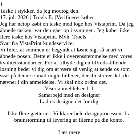
1
Taske i stykker, da jeg modtog den.
17. jul. 2026
|
Troels E.
|
Verificeret køber
Jeg har netop købt en taske med loge hos Vistaprint. Da jeg
åbnede tasken, var den gået op i syningen. Jeg køber ikke
flere taske hos Vistaprint. Mvh. Troels
Svar fra VistaPrint kundeservice:
Vi føler, at sømmen er begyndt at løsne sig, så snart vi
åbnede posen. Dette er ikke i overensstemmelse med vores
kvalitetsstandarder. For at tilbyde dig en tilfredsstillende
løsning beder vi dig om at være så venlig at sende os som
svar på denne e-mail nogle billeder, der illustrerer det, du
nævner i din anmeldelse. Vi skal nok ordne det.
Viser anmeldelser
1-1
Samarbejd med en designer
Lad os designe det for dig
Ikke flere gætterier. Vi klarer hele designprocessen, fra
brainstorming til levering af filerne på din konto.
Læs mere