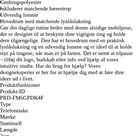
r
i
r
å
Genbrugspolyester
t
g
i
m
Inkluderer matchende bærestrop
e
n
e
Udvendig lomme
e
l
Hovedrum med matchende lynlåslukning
b
e
Gør din daglige rutine bedre med denne alsidige mobilpose,
l
r
der er designet til at beskytte dine vigtigste ting og holde
å
e
dem tilgængelige. Den har et hovedrum med en praktisk
t
lynlåslukning og en udvendig lomme og er ideel til at holde
styr på tingene, når man er på farten. Det er nemt at tilpasse
– tilføj dit logo, budskab eller info ved hjælp af vores
intuitive studie. Har du brug for hjælp? Vores
designeksperter er her for at hjælpe dig med at føre dine
ideer ud i livet.
Produktfunktioner
Produkt-ID
PRD-FM6GPDK4F
Type
Telefontaske
Mærke
Stamina®
Længde
2cm