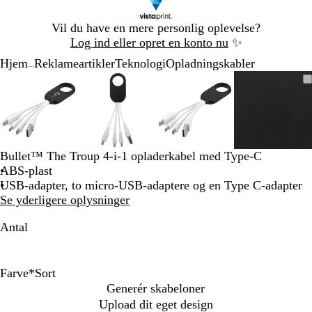
Slide
Vil du have en mere personlig oplevelse?
1
Log ind eller opret en konto nu
✨
af
Hjem
Reklameartikler
Teknologi
Opladningskabler
1
...
Slide
Zoombart
Zoomet
Brug
Klik
Zoombart
Zoomet
Brug
Klik
Zoombart
Zoomet
Brug
Klik
Zoomba
Zoomet
Brug
Klik
1
billede
til
tasterne
for
billede
til
tasterne
for
billede
til
tasterne
for
billede
til
tasterne
for
af
minimum
plus
at
minimum
plus
at
minimum
plus
at
minim
plus
at
4
og
udvide
og
udvide
og
udvide
og
udvide
minus
minus
minus
minus
til
til
til
til
Bullet™ The Troup 4-i-1 opladerkabel med Type-C
at
at
at
at
ABS-plast
zoome
zoome
zoome
zoome
USB-adapter, to micro-USB-adaptere og en Type C-adapter
og
og
og
og
Se yderligere oplysninger
piletasterne
piletasterne
piletasterne
piletast
til
til
til
til
Antal
at
at
at
at
panorere
panorere
panorere
panorer
Farve
*
Sort
K
S
H
Generér skabeloner
o
o
v
Upload dit eget design