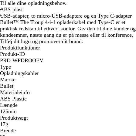
n
r
i
Til alle dine opladningsbehov.
g
t
d
ABS-plast
e
USB-adapter, to micro-USB-adaptere og en Type C-adapter
b
Bullet™ The Troup 4-i-1 opladerkabel med Type-C er et
l
praktisk redskab til ethvert kontor. Giv den til dine kunder og
å
kundeemner, næste gang du er på messe eller til konference.
Tilføj dit logo og promover dit brand.
Produktfunktioner
Produkt-ID
PRD-WFDROOEV
Type
Opladningskabler
Mærke
Bullet
Materialeinfo
ABS Plastic
Længde
125mm
Produktvægt
17g
Bredde