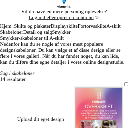
Slide
Vil du have en mere personlig oplevelse?
1
Log ind eller opret en konto nu
✨
af
Hjem
Skilte og plakater
Displayskilte
Fortorvsskilte
A-skilt
1
...
Skabeloner
Detail og salg
Smykker
Smykker-skabeloner til A-skilt
Nedenfor kan du se nogle af vores mest populære
designskabeloner. Du kan vælge et af disse design eller se
flere i vores galleri. Når du har fundet noget, du kan lide,
kan du tilføre dine egne detaljer i vores online designstudie.
Søg i skabeloner
14 resultater
Filtre
Upload dit eget design