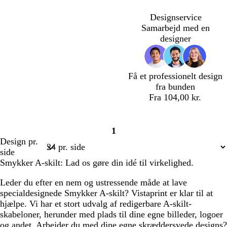
s
s
s
s
e
e
e
e
Designservice
g
g
g
g
Samarbejd med en
r
r
r
r
designer
å
å
å
å
Få et professionelt design
fra bunden
Fra 104,00 kr.
1
Side
Design pr.
1
side
Smykker A-skilt: Lad os gøre din idé til virkelighed.
Leder du efter en nem og ustressende måde at lave
specialdesignede Smykker A-skilt? Vistaprint er klar til at
hjælpe. Vi har et stort udvalg af redigerbare A-skilt-
skabeloner, herunder med plads til dine egne billeder, logoer
og andet. Arbejder du med dine egne skræddersyede designs?