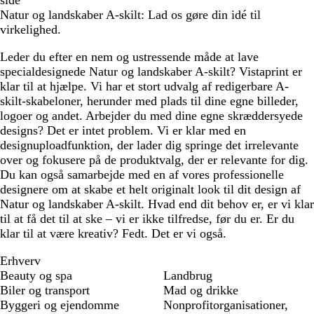
side
Natur og landskaber A-skilt: Lad os gøre din idé til
virkelighed.
Leder du efter en nem og ustressende måde at lave
specialdesignede Natur og landskaber A-skilt? Vistaprint er
klar til at hjælpe. Vi har et stort udvalg af redigerbare A-
skilt-skabeloner, herunder med plads til dine egne billeder,
logoer og andet. Arbejder du med dine egne skræddersyede
designs? Det er intet problem. Vi er klar med en
designuploadfunktion, der lader dig springe det irrelevante
over og fokusere på de produktvalg, der er relevante for dig.
Du kan også samarbejde med en af vores professionelle
designere om at skabe et helt originalt look til dit design af
Natur og landskaber A-skilt. Hvad end dit behov er, er vi klar
til at få det til at ske – vi er ikke tilfredse, før du er. Er du
klar til at være kreativ? Fedt. Det er vi også.
Erhverv
Beauty og spa
Landbrug
Biler og transport
Mad og drikke
Byggeri og ejendomme
Nonprofitorganisationer,