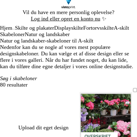
Slide
Vil du have en mere personlig oplevelse?
1
Log ind eller opret en konto nu
✨
af
Hjem
Skilte og plakater
Displayskilte
Fortorvsskilte
A-skilt
1
...
Skabeloner
Natur og landskaber
Natur og landskaber-skabeloner til A-skilt
Nedenfor kan du se nogle af vores mest populære
designskabeloner. Du kan vælge et af disse design eller se
flere i vores galleri. Når du har fundet noget, du kan lide,
kan du tilføre dine egne detaljer i vores online designstudie.
Søg i skabeloner
80 resultater
Filtre
Upload dit eget design