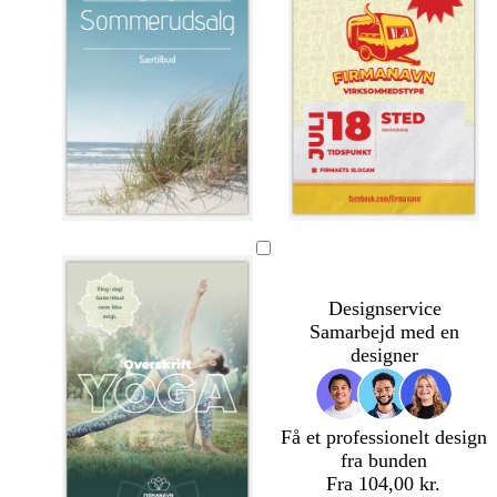
c
b
r
s
l
l
r
e
ø
t
y
y
e
i
d
å
s
s
m
g
l
e
e
Designservice
e
e
b
g
Samarbejd med en
l
r
designer
å
å
Få et professionelt design
fra bunden
Fra 104,00 kr.