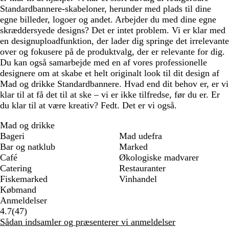
Standardbannere-skabeloner, herunder med plads til dine
egne billeder, logoer og andet. Arbejder du med dine egne
skræddersyede designs? Det er intet problem. Vi er klar med
en designuploadfunktion, der lader dig springe det irrelevante
over og fokusere på de produktvalg, der er relevante for dig.
Du kan også samarbejde med en af vores professionelle
designere om at skabe et helt originalt look til dit design af
Mad og drikke Standardbannere. Hvad end dit behov er, er vi
klar til at få det til at ske – vi er ikke tilfredse, før du er. Er
du klar til at være kreativ? Fedt. Det er vi også.
Mad og drikke
Bageri
Mad udefra
Bar og natklub
Marked
Café
Økologiske madvarer
Catering
Restauranter
Fiskemarked
Vinhandel
Købmand
Anmeldelser
47
4.7
(
47
)
anmeldelser
Sådan indsamler og præsenterer vi anmeldelser