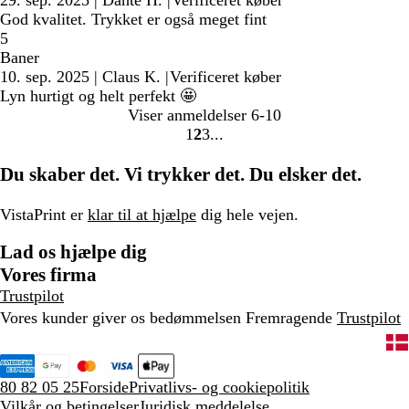
29. sep. 2025
|
Dante H.
|
Verificeret køber
God kvalitet. Trykket er også meget fint
5
Baner
10. sep. 2025
|
Claus K.
|
Verificeret køber
Lyn hurtigt og helt perfekt 🤩
Viser anmeldelser
6-10
1
2
3
Gå
Gå
Gå
til
til
til
Du skaber det. Vi trykker det. Du elsker det.
side
side
side
VistaPrint er
klar til at hjælpe
dig hele vejen.
Lad os hjælpe dig
Vores firma
Trustpilot
Vores kunder giver os bedømmelsen Fremragende
Trustpilot
80 82 05 25
Forside
Privatlivs- og cookiepolitik
Vilkår og betingelser
Juridisk meddelelse