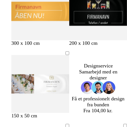
g
r
b
m
300 x 100 cm
200 x 100 cm
u
ø
l
a
l
d
å
g
d
e
Designservice
n
Samarbejd med en
t
designer
a
Få et professionelt design
fra bunden
Fra 104,00 kr.
h
s
b
s
l
l
l
150 x 50 cm
v
o
l
t
y
y
a