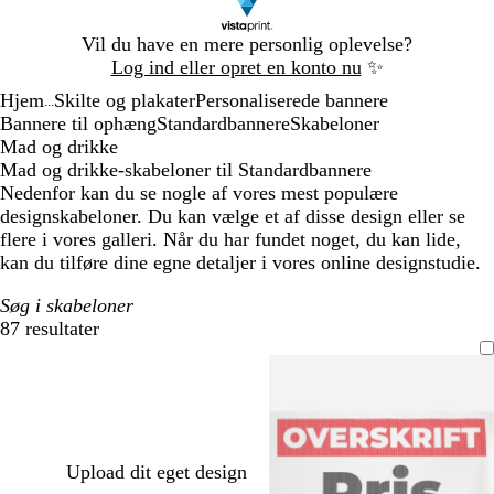
Slide
Vil du have en mere personlig oplevelse?
1
Log ind eller opret en konto nu
✨
af
Hjem
Skilte og plakater
Personaliserede bannere
1
...
Bannere til ophæng
Standardbannere
Skabeloner
Mad og drikke
Mad og drikke-skabeloner til Standardbannere
Nedenfor kan du se nogle af vores mest populære
designskabeloner. Du kan vælge et af disse design eller se
flere i vores galleri. Når du har fundet noget, du kan lide,
kan du tilføre dine egne detaljer i vores online designstudie.
Søg i skabeloner
87 resultater
Filtre
Upload dit eget design