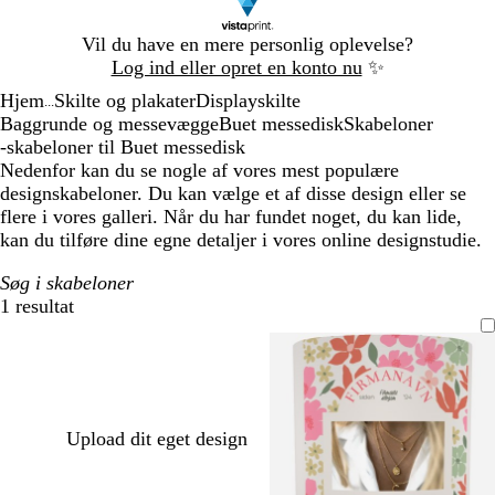
Slide
Vil du have en mere personlig oplevelse?
1
Log ind eller opret en konto nu
✨
af
Hjem
Skilte og plakater
Displayskilte
1
...
Baggrunde og messevægge
Buet messedisk
Skabeloner
-skabeloner til Buet messedisk
Nedenfor kan du se nogle af vores mest populære
designskabeloner. Du kan vælge et af disse design eller se
flere i vores galleri. Når du har fundet noget, du kan lide,
kan du tilføre dine egne detaljer i vores online designstudie.
Søg i skabeloner
1 resultat
Filtre
Upload dit eget design