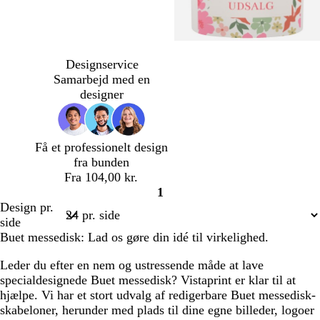
l
h
m
b
y
v
ø
e
Designservice
s
i
r
i
Samarbejd med en
e
d
k
g
designer
g
e
e
r
g
å
r
Få et professionelt design
å
fra bunden
Fra 104,00 kr.
1
Side
Design pr.
1
side
Buet messedisk: Lad os gøre din idé til virkelighed.
Leder du efter en nem og ustressende måde at lave
specialdesignede Buet messedisk? Vistaprint er klar til at
hjælpe. Vi har et stort udvalg af redigerbare Buet messedisk-
skabeloner, herunder med plads til dine egne billeder, logoer