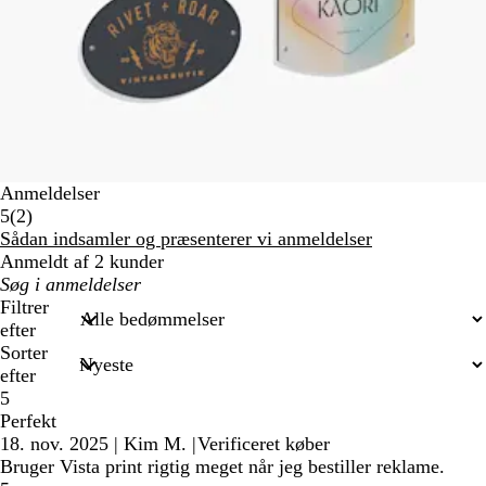
Anmeldelser
2
5
(
2
)
anmeldelser
Sådan indsamler og præsenterer vi anmeldelser
Anmeldt af 2 kunder
Min
søgetekst
Filtrer
efter
Sorter
efter
5
Perfekt
18. nov. 2025
|
Kim M.
|
Verificeret køber
Bruger Vista print rigtig meget når jeg bestiller reklame.