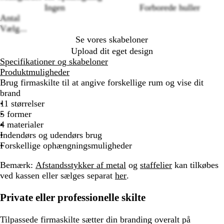
Ingen
Forborede huller
Antal
Vælg...
Se vores skabeloner
Upload dit eget design
Specifikationer og skabeloner
Produktmuligheder
Brug firmaskilte til at angive forskellige rum og vise dit
brand
11 størrelser
5 former
4 materialer
Indendørs og udendørs brug
Forskellige ophængningsmuligheder
Bemærk:
Afstandsstykker af metal
og
staffelier
kan tilkøbes
ved kassen eller sælges separat
her
.
Private eller professionelle skilte
Tilpassede firmaskilte sætter din branding overalt på