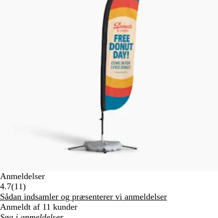
Anmeldelser
11
4.7
(
11
)
anmeldelser
Sådan indsamler og præsenterer vi anmeldelser
Anmeldt af 11 kunder
Min