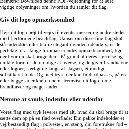
Bemærk:
Download denne
PDF
-vejledning for at læse
vigtige oplysninger om, hvordan du samler dit flag.
Giv dit logo opmærksomhed
Hejs dit logo højt til vejrs til events, messer og andre steder
med fjerformede beachflag. Uanset om disse fine flag skal
stå indendørs eller blafre elegant i vinden udendørs, er de
perfekte til at fange forbipasserendes opmærksomhed, lige
der hvor du skal bruge dem. På grund af deres størrelse og
unikke form er de umulige at overse, og de giver brandnavne
eller logoer, særligt de lange af slagsen, et modigt,
sofistikeret look. Og med tryk, der kan fuldt tilpasses, på en
eller begge sider kan du nemt fremvise dit logo, dine
brandfarver og meget andet.
Nemme at samle, indenfor eller udenfor
Vores flag med tryk leveres med alt, hvad du skal bruge til at
sætte dem op på en flad overflade: Din pakke indeholder et
vejrbestandigt flag i polyester, en stang, din foretrukne fod –