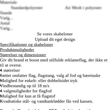
Loading
Materiale
options
Standardpolyester
Air Mesh i polyester
Stande
Vælg...
Antal
Vælg...
Se vores skabeloner
Upload dit eget design
Specifikationer og skabeloner
Produktmuligheder
Størrelser og dimensioner
Giv dit brand et boost med stilfulde reklameflag, der ikke er
til at overse.
4 størrelser
Sættet omfatter flag, flagstang, valg af fod og bæretaske
Mulighed for enkelt- eller dobbeltsidet tryk
Vindbestandig op til 18 m/s
4 valgmuligheder for flagfod
Mulighed for kun at få flagstof
Kvadratiske stål- og vandtankfødder fås ved kassen.