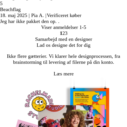
5
Beachflag
18. maj 2025
|
Pia A.
|
Verificeret køber
Jeg har ikke pakket den op. .
Viser anmeldelser
1-5
1
2
3
Gå
Gå
Gå
Samarbejd med en designer
til
til
til
Lad os designe det for dig
side
side
side
Ikke flere gætterier. Vi klarer hele designprocessen, fra
brainstorming til levering af filerne på din konto.
Læs mere