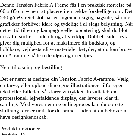
Denne Tension Fabric A Frame fås i en praktisk størrelse på
60 x 85 cm – nem at placere i en række forskellige rum. Det
240 g/m² stretchstof har en uigennemsigtig bagside, så dine
grafikker forbliver klare og tydelige i al slags belysning. Når
det er tid til en ny kampagne eller opdatering, skal du blot
udskifte stoffet – uden brug af værktøj. Dobbelt-sidet tryk
giver dig mulighed for at maksimere dit budskab, og
holdbare, vejrbestandige materialer betyder, at du kan bruge
din A-ramme både indendørs og udendørs.
Nem tilpasning og bestilling
Det er nemt at designe din Tension Fabric A-ramme. Vælg
en farve, eller upload dine egne illustrationer, tilføj egen
tekst eller billeder, så klarer vi trykket. Resultatet: en
professionel, iøjnefaldende display, der leveres klar til
samling. Med vores nemme onlineproces kan du oprette
skiltning, der er unik for dit brand – uden at du behøver at
have designkendskab.
Produktfunktioner