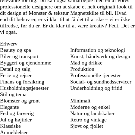
relevante for dig. Du kan også samarbejde med en af vores
professionelle designere om at skabe et helt originalt look til
dit design af Mønster & tekstur Magnetskilte til bil. Hvad
end dit behov er, er vi klar til at få det til at ske – vi er ikke
tilfredse, før du er. Er du klar til at være kreativ? Fedt. Det er
vi også.
Erhverv
Beauty og spa
Information og teknologi
Biler og transport
Kunst, håndværk og design
Byggeri og ejendomme
Mad og drikke
Detail og salg
Produktion
Ferie og rejser
Professionelle tjenester
Finans og forsikring
Social- og sundhedsservicer
Husholdningstjenester
Underholdning og fritid
Stil og tema
Blomster og grønt
Minimalt
Elegante
Moderne og enkel
Fed og farverig
Natur og landskaber
Jul og højtider
Retro og vintage
Klassiske
Sjovt og fjollet
Anmeldelser