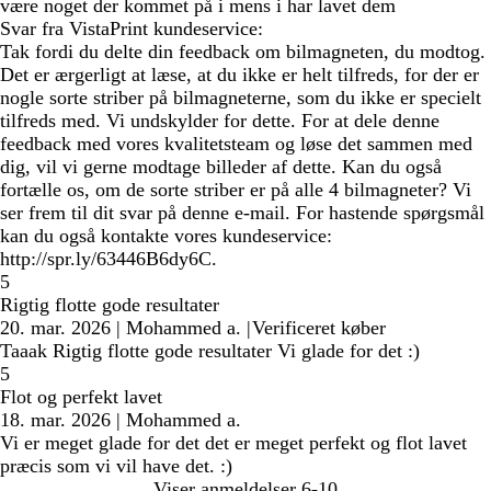
være noget der kommet på i mens i har lavet dem
Svar fra VistaPrint kundeservice:
Tak fordi du delte din feedback om bilmagneten, du modtog.
Det er ærgerligt at læse, at du ikke er helt tilfreds, for der er
nogle sorte striber på bilmagneterne, som du ikke er specielt
tilfreds med. Vi undskylder for dette. For at dele denne
feedback med vores kvalitetsteam og løse det sammen med
dig, vil vi gerne modtage billeder af dette. Kan du også
fortælle os, om de sorte striber er på alle 4 bilmagneter? Vi
ser frem til dit svar på denne e-mail. For hastende spørgsmål
kan du også kontakte vores kundeservice:
http://spr.ly/63446B6dy6C.
5
Rigtig flotte gode resultater
20. mar. 2026
|
Mohammed a.
|
Verificeret køber
Taaak Rigtig flotte gode resultater Vi glade for det :)
5
Flot og perfekt lavet
18. mar. 2026
|
Mohammed a.
Vi er meget glade for det det er meget perfekt og flot lavet
præcis som vi vil have det. :)
Viser anmeldelser
6-10