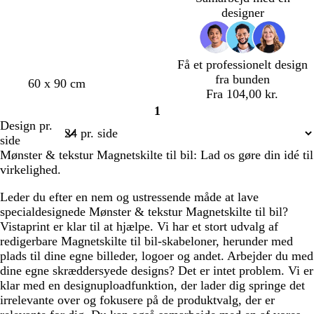
g
g
e
g
g
e
y
g
g
designer
r
r
b
r
r
g
s
r
r
ø
å
l
ø
å
r
e
ø
å
n
å
n
å
r
n
Få et professionelt design
ø
fra bunden
c
c
h
h
c
c
h
c
s
r
m
d
60 x 90 cm
Fra 104,00 kr.
r
r
v
v
r
r
v
r
k
ø
ø
1
e
e
i
i
e
e
i
e
o
d
r
Side
Design pr.
m
m
d
d
m
m
d
m
v
b
k
1
side
e
e
e
e
e
g
r
e
Mønster & tekstur Magnetskilte til bil: Lad os gøre din idé til
r
u
l
virkelighed.
ø
n
i
n
l
Leder du efter en nem og ustressende måde at lave
l
specialdesignede Mønster & tekstur Magnetskilte til bil?
a
Vistaprint er klar til at hjælpe. Vi har et stort udvalg af
redigerbare Magnetskilte til bil-skabeloner, herunder med
plads til dine egne billeder, logoer og andet. Arbejder du med
dine egne skræddersyede designs? Det er intet problem. Vi er
klar med en designuploadfunktion, der lader dig springe det
irrelevante over og fokusere på de produktvalg, der er