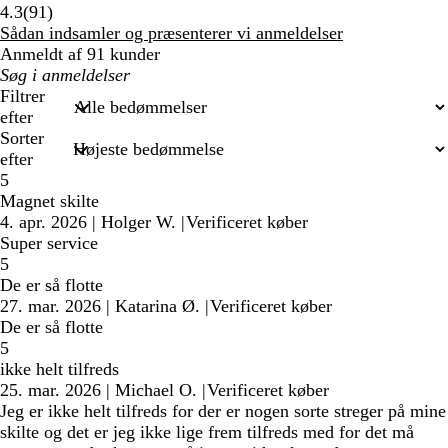
91
4.3
(
91
)
anmeldelser
Sådan indsamler og præsenterer vi anmeldelser
Anmeldt af 91 kunder
Min
søgetekst
Filtrer
efter
Sorter
efter
5
Magnet skilte
4. apr. 2026
|
Holger W.
|
Verificeret køber
Super service
5
De er så flotte
27. mar. 2026
|
Katarina Ø.
|
Verificeret køber
De er så flotte
5
ikke helt tilfreds
25. mar. 2026
|
Michael O.
|
Verificeret køber
Jeg er ikke helt tilfreds for der er nogen sorte streger på mine
skilte og det er jeg ikke lige frem tilfreds med for det må