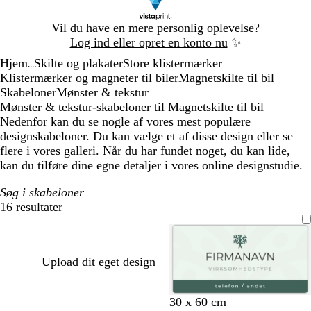
Slide
Vil du have en mere personlig oplevelse?
1
Log ind eller opret en konto nu
✨
af
Hjem
Skilte og plakater
Store klistermærker
1
...
Klistermærker og magneter til biler
Magnetskilte til bil
Skabeloner
Mønster & tekstur
Mønster & tekstur-skabeloner til Magnetskilte til bil
Nedenfor kan du se nogle af vores mest populære
designskabeloner. Du kan vælge et af disse design eller se
flere i vores galleri. Når du har fundet noget, du kan lide,
kan du tilføre dine egne detaljer i vores online designstudie.
Søg i skabeloner
16 resultater
Filtre
Upload dit eget design
s
s
h
30 x 60 cm