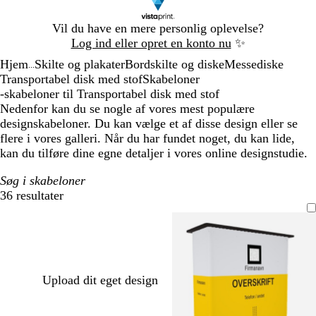
Slide
Vil du have en mere personlig oplevelse?
1
Log ind eller opret en konto nu
✨
af
Hjem
Skilte og plakater
Bordskilte og diske
Messediske
1
...
Transportabel disk med stof
Skabeloner
-skabeloner til Transportabel disk med stof
Nedenfor kan du se nogle af vores mest populære
designskabeloner. Du kan vælge et af disse design eller se
flere i vores galleri. Når du har fundet noget, du kan lide,
kan du tilføre dine egne detaljer i vores online designstudie.
Søg i skabeloner
36 resultater
Filtre
Upload dit eget design