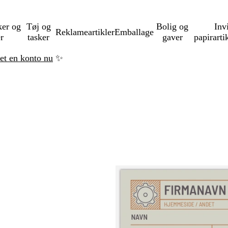
ker og
Tøj og
Bolig og
Inv
Reklameartikler
Emballage
er
tasker
gaver
papirarti
ret en konto nu
✨