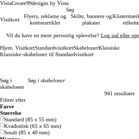
VistaCreate
99designs by Vista
Flyers, reklame og
Skilte, bannere og
Klistermær
Visitkort
kontorartikler
plakater
etikett
Slide
Vil du have en mere personlig oplevelse?
Log ind eller op
1
af
Hjem
Visitkort
Standardvisitkort
Skabeloner
Klassiske
1
...
Klassiske-skabeloner til Standardvisitkort
Søg i
skabeloner
941 resultater
Filtre
Filtrer efter
Farve
B
B
G
G
G
G
o
o
R
R
G
G
H
H
S
S
B
B
c
c
L
L
L
L
Størrelse
l
l
r
r
u
u
r
r
ø
ø
r
r
v
v
o
o
r
r
r
r
i
i
y
y
Standard (85 x 55 mm)
å
å
ø
ø
l
l
a
a
d
d
å
å
i
i
r
r
u
u
e
e
l
l
s
s
Kvadratisk (65 x 65 mm)
n
n
n
n
d
d
t
t
n
n
m
m
l
l
e
e
Smalt (85 x 40 mm)
g
g
e
e
a
a
r
r