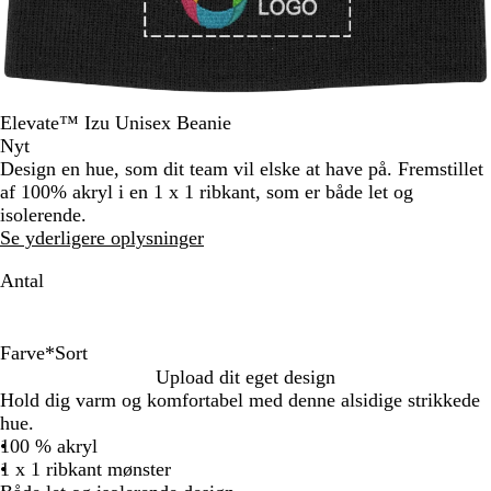
Elevate™ Izu Unisex Beanie
Nyt
Design en hue, som dit team vil elske at have på. Fremstillet
af 100% akryl i en 1 x 1 ribkant, som er både let og
isolerende.
Se yderligere oplysninger
Antal
Farve
*
Sort
S
M
S
R
Upload dit eget design
o
a
t
ø
Hold dig varm og komfortabel med denne alsidige strikkede
r
r
o
d
hue.
t
i
r
100 % akryl
n
m
1 x 1 ribkant mønster
e
g