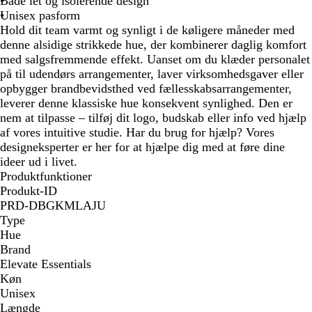
Både let og isolerende design
b
r
Unisex pasform
l
å
Hold dit team varmt og synligt i de køligere måneder med
å
denne alsidige strikkede hue, der kombinerer daglig komfort
med salgsfremmende effekt. Uanset om du klæder personalet
på til udendørs arrangementer, laver virksomhedsgaver eller
opbygger brandbevidsthed ved fællesskabsarrangementer,
leverer denne klassiske hue konsekvent synlighed. Den er
nem at tilpasse – tilføj dit logo, budskab eller info ved hjælp
af vores intuitive studie. Har du brug for hjælp? Vores
designeksperter er her for at hjælpe dig med at føre dine
ideer ud i livet.
Produktfunktioner
Produkt-ID
PRD-DBGKMLAJU
Type
Hue
Brand
Elevate Essentials
Køn
Unisex
Længde