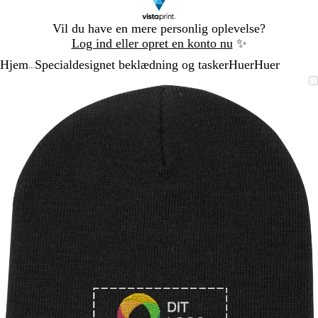
Slide
Vil du have en mere personlig oplevelse?
1
Log ind eller opret en konto nu
✨
af
Hjem
Specialdesignet beklædning og tasker
Huer
Huer
1
...
Slide
Zoombart
Zoomet
Brug
Klik
1
billede
til
tasterne
for
af
minimum
plus
at
1
og
udvide
minus
til
at
zoome
og
piletasterne
til
at
panorere