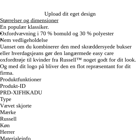
n
l
r
g
å
i
Upload dit eget design
e
n
Størrelser og dimensioner
b
e
En populær klassiker.
l
b
Oxfordvævning i 70 % bomuld og 30 % polyester
å
l
Nem vedligeholdelse
å
Uanset om du kombinerer den med skræddersyede bukser
eller hverdagsjeans gør den langærmede easy care
oxfordtrøje til kvinder fra Russell™ noget godt for dit look.
Og med dit logo på bliver den en flot repræsentant for dit
firma.
Produktfunktioner
Produkt-ID
PRD-XIFHKADU
Type
Vævet skjorte
Mærke
Russell
Køn
Herrer
Materialeinfo