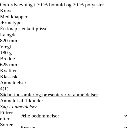
Oxfordvævning i 70 % bomuld og 30 % polyester
Krave
Med knapper
Ærmetype
Én knap - enkelt plissé
Længde
820 mm
Vægt
180 g
Bredde
625 mm
Kvalitet
Klassisk
Anmeldelser
1
4
(
1
)
anmeldelser
Sådan indsamler og præsenterer vi anmeldelser
Anmeldt af 1 kunder
Min
søgetekst
Filtrer
efter
Sorter