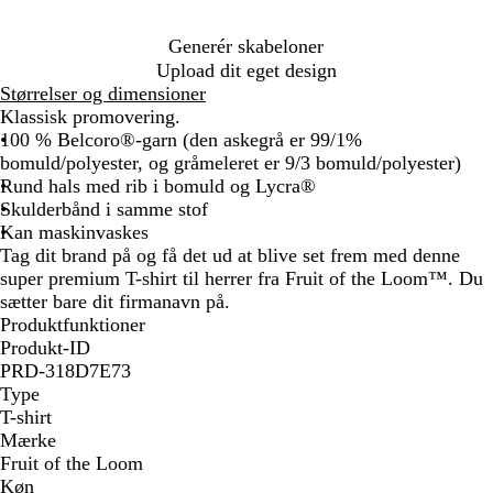
i
k
d
å
n
e
r
r
l
t
o
e
e
g
ø
e
å
Generér skabeloner
l
b
r
u
n
t
Upload dit eget design
i
r
ø
l
Størrelser og dimensioner
v
u
d
Klassisk promovering.
e
n
100 % Belcoro®-garn (den askegrå er 99/1%
n
bomuld/polyester, og gråmeleret er 9/3 bomuld/polyester)
g
Rund hals med rib i bomuld og Lycra®
r
Skulderbånd i samme stof
ø
Kan maskinvaskes
n
Tag dit brand på og få det ud at blive set frem med denne
super premium T-shirt til herrer fra Fruit of the Loom™. Du
sætter bare dit firmanavn på.
Produktfunktioner
Produkt-ID
PRD-318D7E73
Type
T-shirt
Mærke
Fruit of the Loom
Køn