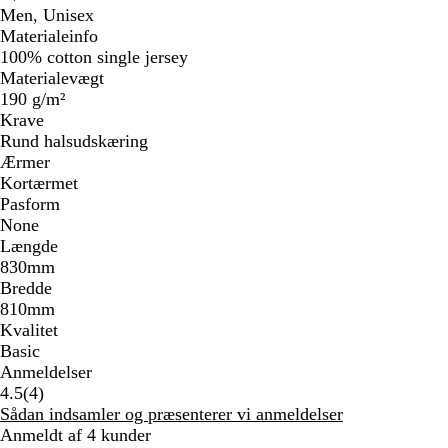
Men, Unisex
Materialeinfo
100% cotton single jersey
Materialevægt
190 g/m²
Krave
Rund halsudskæring
Ærmer
Kortærmet
Pasform
None
Længde
830mm
Bredde
810mm
Kvalitet
Basic
Anmeldelser
4
4.5
(
4
)
anmeldelser
Sådan indsamler og præsenterer vi anmeldelser
Anmeldt af 4 kunder