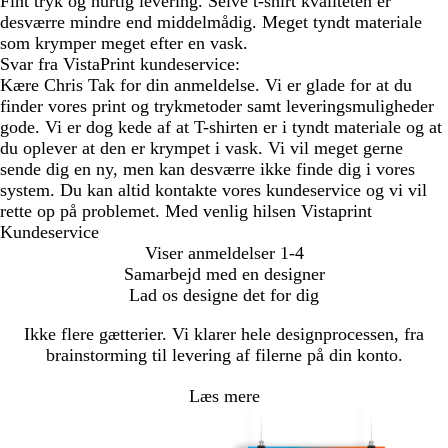
Fint tryk og hurtig levering. Selve t-shirt kvaliteten er
desværre mindre end middelmådig. Meget tyndt materiale
som krymper meget efter en vask.
Svar fra VistaPrint kundeservice:
Kære Chris Tak for din anmeldelse. Vi er glade for at du
finder vores print og trykmetoder samt leveringsmuligheder
gode. Vi er dog kede af at T-shirten er i tyndt materiale og at
du oplever at den er krympet i vask. Vi vil meget gerne
sende dig en ny, men kan desværre ikke finde dig i vores
system. Du kan altid kontakte vores kundeservice og vi vil
rette op på problemet. Med venlig hilsen Vistaprint
Kundeservice
Viser anmeldelser
1-4
Samarbejd med en designer
Lad os designe det for dig
Ikke flere gætterier. Vi klarer hele designprocessen, fra
brainstorming til levering af filerne på din konto.
Læs mere