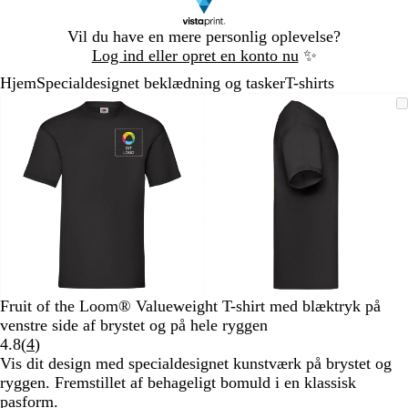
Slide
Vil du have en mere personlig oplevelse?
1
Log ind eller opret en konto nu
✨
af
Hjem
Specialdesignet beklædning og tasker
T-shirts
1
Slide
Zoombart
Zoomet
Brug
Klik
Zoombart
Zoomet
Brug
Klik
1
billede
til
tasterne
for
billede
til
tasterne
for
af
minimum
plus
at
minimum
plus
at
2
og
udvide
og
udvide
minus
minus
til
til
at
at
zoome
zoome
og
og
piletasterne
piletasterne
til
til
Fruit of the Loom® Valueweight T-shirt med blæktryk på
at
at
venstre side af brystet og på hele ryggen
panorere
panorere
Læs
4.8
(
4
)
4
Vis dit design med specialdesignet kunstværk på brystet og
anmeldelser
ryggen. Fremstillet af behageligt bomuld i en klassisk
pasform.