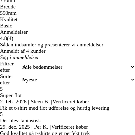
730mm
Bredde
550mm
Kvalitet
Basic
Anmeldelser
4
4.8
(
4
)
anmeldelser
Sådan indsamler og præsenterer vi anmeldelser
Anmeldt af 4 kunder
Min
søgetekst
Filtrer
efter
Sorter
efter
5
Super flot
2. feb. 2026
|
Steen B.
|
Verificeret køber
Fik et t-shirt med flot udførelse og hurtig levering
5
Det blev fantastisk
29. dec. 2025
|
Per K.
|
Verificeret køber
God kvalitet på t-shirts og et perfekt tryk