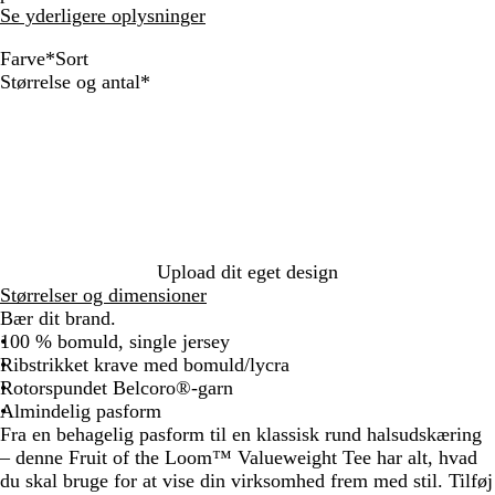
Se yderligere oplysninger
Farve
*
Sort
S
H
R
K
O
G
M
S
Skal
Størrelse og antal
*
o
v
ø
o
r
r
a
o
udfyldes
l
i
d
n
a
å
r
r
s
d
g
n
m
i
t
i
e
g
e
n
k
b
e
l
e
k
l
e
b
e
å
r
l
g
e
å
Upload dit eget design
u
t
Størrelser og dimensioner
l
Bær dit brand.
100 % bomuld, single jersey
Ribstrikket krave med bomuld/lycra
Rotorspundet Belcoro®-garn
Almindelig pasform
Fra en behagelig pasform til en klassisk rund halsudskæring
– denne Fruit of the Loom™ Valueweight Tee har alt, hvad
du skal bruge for at vise din virksomhed frem med stil. Tilføj