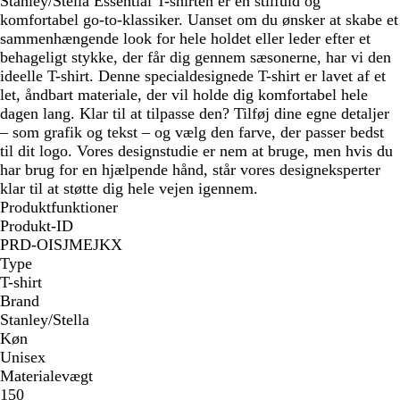
Stanley/Stella Essential T-shirten er en stilfuld og
komfortabel go-to-klassiker. Uanset om du ønsker at skabe et
sammenhængende look for hele holdet eller leder efter et
behageligt stykke, der får dig gennem sæsonerne, har vi den
ideelle T-shirt. Denne specialdesignede T-shirt er lavet af et
let, åndbart materiale, der vil holde dig komfortabel hele
dagen lang. Klar til at tilpasse den? Tilføj dine egne detaljer
– som grafik og tekst – og vælg den farve, der passer bedst
til dit logo. Vores designstudie er nem at bruge, men hvis du
har brug for en hjælpende hånd, står vores designeksperter
klar til at støtte dig hele vejen igennem.
Produktfunktioner
Produkt-ID
PRD-OISJMEJKX
Type
T-shirt
Brand
Stanley/Stella
Køn
Unisex
Materialevægt
150