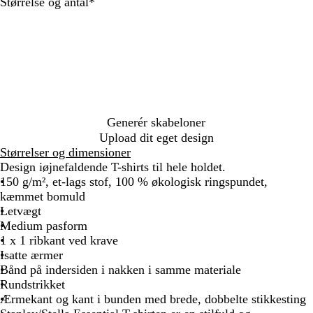
n
m
m
t
d
Skal
Størrelse og antal
*
s
e
e
udfyldes
k
l
l
m
e
b
a
r
l
r
e
å
i
t
n
e
Generér skabeloner
b
Upload dit eget design
l
Størrelser og dimensioner
å
Design iøjnefaldende T-shirts til hele holdet.
150 g/m², et-lags stof, 100 % økologisk ringspundet,
kæmmet bomuld
Letvægt
Medium pasform
1 x 1 ribkant ved krave
Isatte ærmer
Bånd på indersiden i nakken i samme materiale
Rundstrikket
Ærmekant og kant i bunden med brede, dobbelte stikkesting