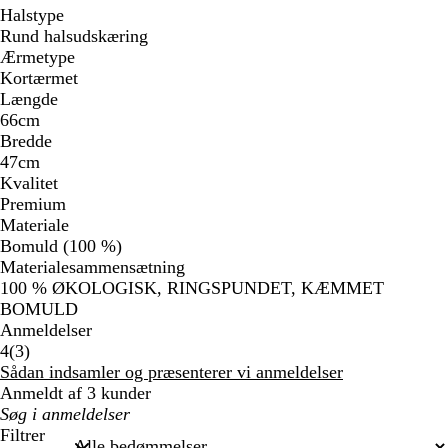
Halstype
Rund halsudskæring
Ærmetype
Kortærmet
Længde
66cm
Bredde
47cm
Kvalitet
Premium
Materiale
Bomuld (100 %)
Materialesammensætning
100 % ØKOLOGISK, RINGSPUNDET, KÆMMET
BOMULD
Anmeldelser
3
4
(
3
)
anmeldelser
Sådan indsamler og præsenterer vi anmeldelser
Anmeldt af 3 kunder
Min
søgetekst
Filtrer