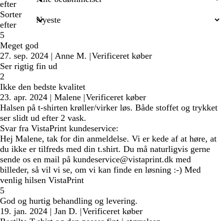
efter
Sorter
efter
5
Meget god
27. sep. 2024
|
Anne M.
|
Verificeret køber
Ser rigtig fin ud
2
Ikke den bedste kvalitet
23. apr. 2024
|
Malene
|
Verificeret køber
Halsen på t-shirten krøller/virker løs. Både stoffet og trykket
ser slidt ud efter 2 vask.
Svar fra VistaPrint kundeservice:
Hej Malene, tak for din anmeldelse. Vi er kede af at høre, at
du ikke er tilfreds med din t.shirt. Du må naturligvis gerne
sende os en mail på kundeservice@vistaprint.dk med
billeder, så vil vi se, om vi kan finde en løsning :-) Med
venlig hilsen VistaPrint
5
God og hurtig behandling og levering.
19. jan. 2024
|
Jan D.
|
Verificeret køber